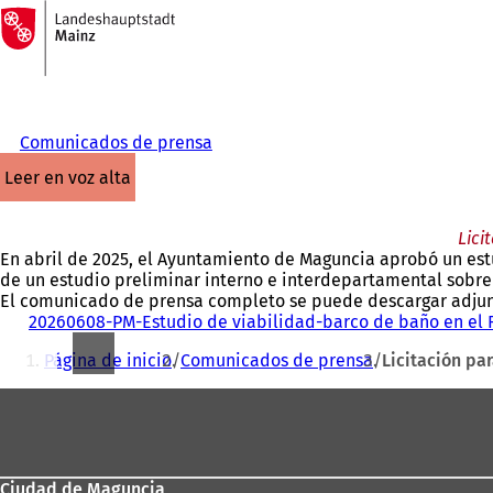
A
la
Saltar al contenido
página
de
inicio
Comunicados de prensa
leer en voz alta
Lici
En abril de 2025, el Ayuntamiento de Maguncia aprobó un estu
de un estudio preliminar interno e interdepartamental sobre 
El comunicado de prensa completo se puede descargar adjun
20260608-PM-Estudio de viabilidad-barco de baño en el 
Estás
Página de inicio
Comunicados de prensa
Licitación pa
aquí:
Zona
de
los
Ciudad de Maguncia