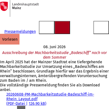
Zur
Startseite
Inhalt anspringen
Pressemeldungen
vorlesen
08. Juni 2026
Ausschreibung der Machbarkeitsstudie „Badeschiff“ noch vor
dem Sommer
Im April 2025 hat der Mainzer Stadtrat eine tiefergehende
Machbarkeitsstudie zur Umsetzung eines „Badeschiffes am
Rhein“ beschlossen. Grundlage hierfür war das Ergebnis einer
verwaltungsinternen, ämterübergreifenden Voruntersuchung
zum Baden im / am Rhein.
Die vollständige Pressemeldung finden Sie als Download
anbei.
20260608-PM-Machbarkeitsstudie-Badeschiff-im-
Rhein_Layout.pdf
PDF
-Datei
126,90 kB