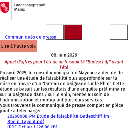
Vers
la
Accéder au contenu
page
d'accueil
Communiqués de presse
lire à haute voix
08. juin 2026
Appel d'offres pour l'étude de faisabilité "Badeschiff" avant
l'été
En avril 2025, le conseil municipal de Mayence a décidé de
réaliser une étude de faisabilité plus approfondie sur la
mise en œuvre d'un "bateau de baignade sur le Rhin". Cette
étude se basait sur les résultats d'une enquête préliminaire
sur la baignade dans / sur le Rhin, menée au sein de
l'administration et impliquant plusieurs services.
Vous trouverez le communiqué de presse complet en pièce
jointe à télécharger.
20260608-PM-Etude de faisabilité-Badeschiff-im-
Rhein_Layout.pdf
PDF
-Fichier
126,90 kB