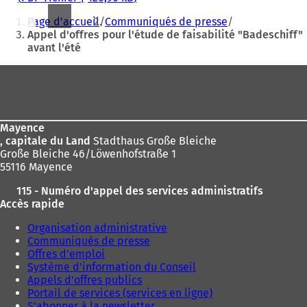
Vous
Page d'accueil
Communiqués de presse
êtes
Appel d'offres pour l'étude de faisabilité "Badeschiff"
avant l'été
ici
:
Pied
de
page
Mayence
, capitale du Land
Stadthaus Große Bleiche
Große Bleiche 46/Löwenhofstraße 1
55116 Mayence
115 - Numéro d'appel des services administratifs
Accès rapide
Organisation administrative
Communiqués de presse
Offres d'emploi
Système d'information du Conseil
Appels d'offres publics
Portail de services (services en ligne)
S'abonner à la newsletter