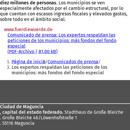
diez millones de personas
. Los municipios se ven
especialmente afectados por el cambio estructural, por lo
que cuentan con escasos ingresos fiscales y elevados gastos,
sobre todo en el ámbito social.
www.fuerdiewuerde.de
(Se
Comunicado de prensa: Los expertos respaldan las
abre
peticiones de los municipios: más fondos del fondo
en
especial
una
PDF
-Archivo
81,00 kB
nueva
Estás
pestaña)
Página de inicio
Comunicados de prensa
aquí:
Los expertos respaldan las peticiones de los
municipios: más fondos del fondo especial
Zona
de
los
Ciudad de Maguncia
pies
, capital del estado federado.
Stadthaus de Große Bleiche
. Große Bleiche 46/Löwenhofstraße 1
. 55116 Maguncia