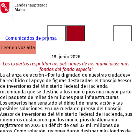
A
la
Saltar al contenido
página
de
inicio
Comunicados de prensa
leer en voz alta
18. junio 2026
Los expertos respaldan las peticiones de los municipios: más
fondos del fondo especial
La alianza de acción «Por la dignidad de nuestras ciudades»
ha recibido el apoyo de figuras destacadas: el Consejo Asesor
de Inversiones del Ministerio Federal de Hacienda
recomienda que se destine a los municipios una mayor parte
del paquete de miles de millones para infraestructuras.
Los expertos han señalado el déficit de financiación y las
posibles soluciones. En una rueda de prensa del Consejo
Asesor de Inversiones del Ministerio Federal de Hacienda, sus
miembros destacaron que los municipios de Alemania
registraron en 2025 un déficit de casi 32 mil millones de
euros. Como solución, recomendaron destinar más fondos de