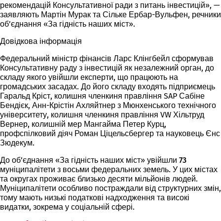
рекомендацій Консультативної ради з питань інвестицій», —
заявляють Мартін Мурак та Сільке Ербар-Вульфен, речники
об’єднання «За гідність наших міст».
Довідкова інформація
Федеральний міністр фінансів Ларс Клінгбейл сформував
Консультативну
раду з
інвестицій як незалежний орган, до
складу якого увійшли експерти, що працюють на
громадських засадах. До його складу входять підприємець
Гаральд Кріст, колишня членкиня правління SAP Сабіне
Бендієк, Анн-Крістін Ахляйтнер з Мюнхенського технічного
університету, колишня членкиня правління VW Хільтруд
Вернер, колишній мер Мангайма Петер Курц,
профспілковий діяч Роман Ціцельсбергер та науковець Єнс
Зюдекум.
До об’єднання «За гідність наших міст» увійшли
73
муніципалітети з восьми
федеральних земель
. У цих містах
та округах проживає близько
десяти мільйонів людей
.
Муніципалітети особливо постраждали від структурних змін,
тому мають низькі податкові надходження та високі
видатки, зокрема у соціальній сфері.