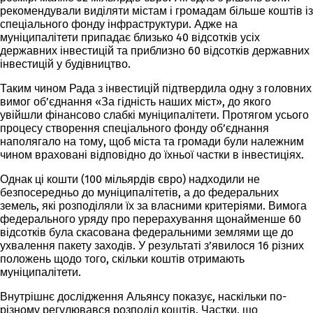
рекомендували виділяти містам і громадам більше коштів із
спеціального фонду інфраструктури. Адже на
муніципалітети припадає близько 40 відсотків усіх
державних інвестицій та приблизно 60 відсотків державних
інвестицій у будівництво.
Таким чином Рада з інвестицій підтвердила одну з головних
вимог об’єднання «За гідність наших міст», до якого
увійшли фінансово слабкі муніципалітети. Протягом усього
процесу створення спеціального фонду об’єднання
наполягало на тому, щоб міста та громади були належним
чином враховані відповідно до їхньої частки в інвестиціях.
Однак ці кошти (100 мільярдів євро) надходили не
безпосередньо до муніципалітетів, а до федеральних
земель, які розподіляли їх за власними критеріями. Вимога
федерального уряду про перерахування щонайменше 60
відсотків була скасована федеральними землями ще до
ухвалення пакету заходів. У результаті з’явилося 16 різних
положень щодо того, скільки коштів отримають
муніципалітети.
Внутрішнє дослідження Альянсу показує, наскільки по-
різному регулювався розподіл коштів. Частки, що