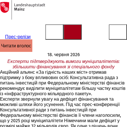
На
головну
Перейти до змісту
сторінку
Прес-релізи
читати вголос
18. червня 2026
Експерти підтверджують вимоги муніципалітетів:
збільшити фінансування зі спеціального фонду
Акційний альянс «За гідність наших міст» отримав
підтримку з боку впливових осіб: Консультативна рада з
питань інвестицій при Федеральному міністерстві фінансів
рекомендує виділити муніципалітетам більшу частку коштів
із «інфраструктурного мільярдного пакету».
Експерти звернули увагу на дефіцит фінансування та
можливі шляхи його усунення. Під час прес-конференції
Консультативної ради з питань інвестицій при
Федеральному міністерстві фінансів її члени наголосили,
що у 2025 році муніципалітети Німеччини мали дефіцит у
розмірі майже 32 мільярдів євро. Як одне з рішень вони