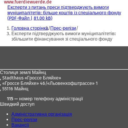
www.fuerdiewuerde.de
(Відкривається
Експерти з питань преси підтверджують вимоги
в
муніципалітетів: більше коштів із спеціального фонду
новій
PDF
-Файл
81,00 kB
вкладці)
Ти
Головна сторінка
Прес-релізи
тут:
Експерти підтверджують вимоги муніципалітетів:
збільшити фінансування зі спеціального фонду
Зона
для
ніг
Столиця землі Майнц
,
Stadthaus «Гроссе Бляйхе»
, «Гроссе Бляйхе» 46/«Льовенхофштрассе» 1
, 55116 Майнц
115 — номер телефону адміністрації
Швидкий доступ
Адміністративна організація
Прес-релізи
Вакансії