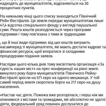
надходять до муніципалітетів, відрізняються на 30
процентних пунктів.
На нижньому кінці цього списку знаходиться Північний
Рейн-Вестфалія. Ця земля передає муніципалітетам лише
47,4 відсотка спеціального фонду у вигляді паушальної
суми. Решта коштів розподіляється через програми
підтримки і тому пов’язана з тими ж труднощами
, що й інші види підтримки: від цих коштів виграють
насамперед ті муніципалітети, які мають достатні кадрові та
фінансові ресурси, щоб впоратися зі складними
процедурами подання заявок.
Наслідки цього кілька днів тому висвітлила організація «За
гідність наших міст» на прес-конференції на рівні землі:
минулого року борги муніципалітетів Північного Рейну-
Вестфалії зросли на 571 євро на одного мешканця. У той
самий період земля скоротила борги на 217 євро на душу
населення.
«Настав час діяти. Пожежа вже розгорілася, і перш ніж ми
опинимося з містами та громадами, які абсолютно не здатні
діяти, федеральний уряд повинен дослухатися до