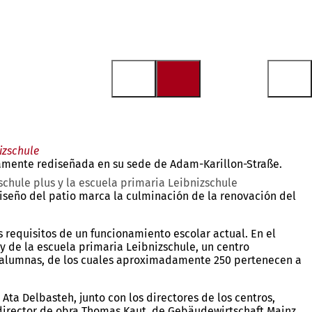
izschule
etamente rediseñada en su sede de Adam-Karillon-Straße.
schule plus y la escuela primaria Leibnizschule
 diseño del patio marca la culminación de la renovación del
 requisitos de un funcionamiento escolar actual. En el
 y de la escuela primaria Leibnizschule, un centro
y alumnas, de los cuales aproximadamente 250 pertenecen a
ta Delbasteh, junto con los directores de los centros,
l director de obra Thomas Kaut, de Gebäudewirtschaft Mainz