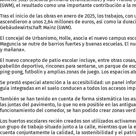
(GWM), el resultado como una importante contribución a la mej
Tras el inicio de las obras en enero de 2025, los trabajos, con
ascendieron a unos 2,64 millones de euros, así como la durac
Gebäudewirtschaft Mainz (GWM).
El concejal de Urbanismo, Holle, asocia el nuevo campus esco
Maguncia se nutre de barrios fuertes y buenas escuelas. El n
y mañana».
El nuevo concepto de patio escolar incluye, entre otras cosas
pabellón deportivo, rincones para sentarse, un parque de esc
ping-pong, futbolín y amplias zonas de juego. Los espacios a
Se prestó especial atención a la accesibilidad: un panel info
guía integradas en el suelo conducen a todos los accesos im
También se han tenido en cuenta de forma sistemática los asp
las juntas del pavimento, lo que no era posible en las antigua
funcionamiento del comedor, se han podido crear zonas verd
Los huertos escolares recién creados son utilizados activame
un grupo de trabajo situado junto a la calle, mientras que la
cuenta conjuntamente la calidad, la sostenibilidad y el patr