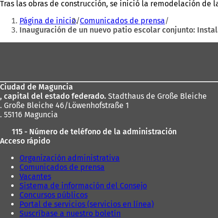
Tras las obras de construcción, se inició la remodelación de l
Estás
Página de inicio
Comunicados de prensa
aquí:
Inauguración de un nuevo patio escolar conjunto: Insta
Zona
de
los
Ciudad de Maguncia
pies
, capital del estado federado.
Stadthaus de Große Bleiche
. Große Bleiche 46/Löwenhofstraße 1
. 55116 Maguncia
115 - Número de teléfono de la administración
Acceso rápido
Organización administrativa
Comunicados de prensa
Vacantes
Sistema de información del Consejo
Concursos públicos
Portal de servicios (servicios en línea)
Suscríbase a nuestro boletín