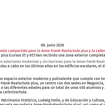
08. junio 2026
atio compartido para la Anne-Frank-Realschule plus y la Leibn
e plus (cursos 5º y 6º) han recibido una zona exterior compl
es exteriores modernas y sin barreras para la Anne-Frank-Real
adas a cabo en los últimos años en los edificios escolares, el
un espacio exterior moderno y polivalente que cumple con los
ne-Frank-Realschule plus, un centro con dos sedes en Maguncia,
 a las diferentes edades para un total de unos 450 alumnos 
a Leibnizschule.
trimonio Histórico, Ludwig Holle, y de Educación y Cultura, A
z (escuela secundaria Anne-Frank-Realschule plus), así como e