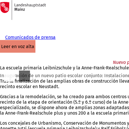
A
la
Saltar al contenido
página
de
inicio
Comunicados de prensa
leer en voz alta
Nuevo p
La escuela primaria Leibnizschule y la Anne-Frank-Realschul
Inauguración de un nuevo patio escolar conjunto: Instalacion
Tras la finalización de las amplias obras de construcción llev
recinto escolar en Neustadt.
Gracias a la remodelación, se ha creado para ambos centros 
recinto de la etapa de orientación (5.º y 6.º curso) de la An
especializado, se dispone ahora de amplias zonas adaptadas
la Anne-Frank-Realschule plus y unos 200 a la escuela primari
Los concejales de Urbanismo, Conservación de Monumentos y Pa
Annette Jutzi (escuela primaria Leibnizschule) y Ralf Frühol