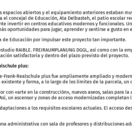
s espacios abiertos y el equipamiento anteriores estaban muy
ara el concejal de Educación, Ata Delbasteh, el patio escolar
e invertir en centros educativos modernos y funcionales. Una
más oportunidades para jugar, aprender y sentirse a gusto en e
na de Educación por impulsar este proyecto tan importante.
el estudio RAIBLE. FREIRAUMPLANUNG DGGL, así como con la e
ción satisfactoria y dentro del plazo previsto del proyecto.
alschule plus:
Anne-Frank-Realschule plus fue ampliamente ampliado y modern
stente y forma, a lo largo de los límites de la parcela, un c
or con «arte en la construcción», nuevos aseos, salas para la
 Así, un ascensor y zonas de acceso modernizadas completan la
daptaciones a los requisitos escolares actuales. El acceso de
na administrativa con sala de profesores y distribuciones ad