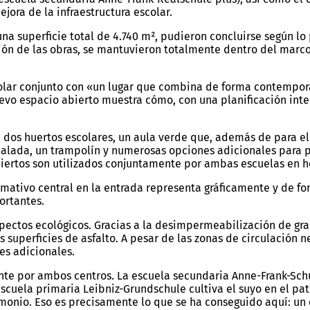
ora de la infraestructura escolar.
 una superficie total de 4.740 m², pudieron concluirse según lo
ión de las obras, se mantuvieron totalmente dentro del marco
lar conjunto con «un lugar que combina de forma contemporáne
uevo espacio abierto muestra cómo, con una planificación inte
, dos huertos escolares, un aula verde que, además de para el
alada, un trampolín y numerosas opciones adicionales para pa
biertos son utilizados conjuntamente por ambas escuelas en h
rmativo central en la entrada representa gráficamente y de for
portantes.
ectos ecológicos. Gracias a la desimpermeabilización de grand
s superficies de asfalto. A pesar de las zonas de circulación n
es adicionales.
nte por ambos centros. La escuela secundaria Anne-Frank-Schu
 escuela primaria Leibniz-Grundschule cultiva el suyo en el p
imonio. Eso es precisamente lo que se ha conseguido aquí: un 