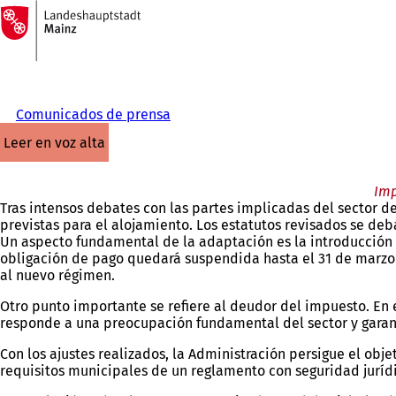
A
la
Saltar al contenido
página
de
inicio
Comunicados de prensa
leer en voz alta
Imp
Tras intensos debates con las partes implicadas del sector d
previstas para el alojamiento. Los estatutos revisados se de
Un aspecto fundamental de la adaptación es la introducción d
obligación de pago quedará suspendida hasta el 31 de marzo d
al nuevo régimen.
Otro punto importante se refiere al deudor del impuesto. En
responde a una preocupación fundamental del sector y garant
Con los ajustes realizados, la Administración persigue el obj
requisitos municipales de un reglamento con seguridad juríd