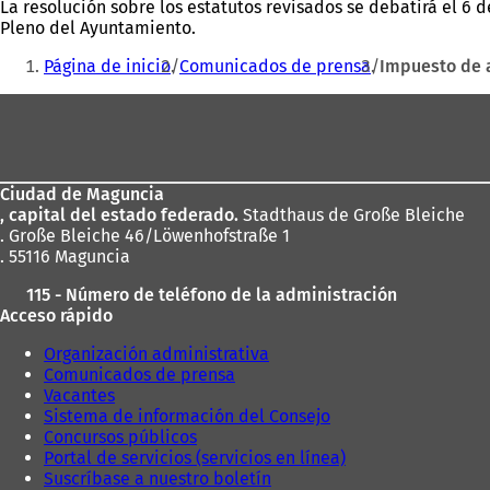
La resolución sobre los estatutos revisados se debatirá el 6
Pleno del Ayuntamiento.
Estás
Página de inicio
Comunicados de prensa
Impuesto de a
aquí:
Zona
de
los
Ciudad de Maguncia
pies
, capital del estado federado.
Stadthaus de Große Bleiche
. Große Bleiche 46/Löwenhofstraße 1
. 55116 Maguncia
115 - Número de teléfono de la administración
Acceso rápido
Organización administrativa
Comunicados de prensa
Vacantes
Sistema de información del Consejo
Concursos públicos
Portal de servicios (servicios en línea)
Suscríbase a nuestro boletín