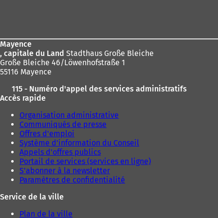
:
Pied
de
page
Mayence
, capitale du Land
Stadthaus Große Bleiche
Große Bleiche 46/Löwenhofstraße 1
55116 Mayence
115 - Numéro d'appel des services administratifs
Accès rapide
Organisation administrative
Communiqués de presse
Offres d'emploi
Système d'information du Conseil
Appels d'offres publics
Portail de services (services en ligne)
S'abonner à la newsletter
Paramètres de confidentialité
Service de la ville
Plan de la ville