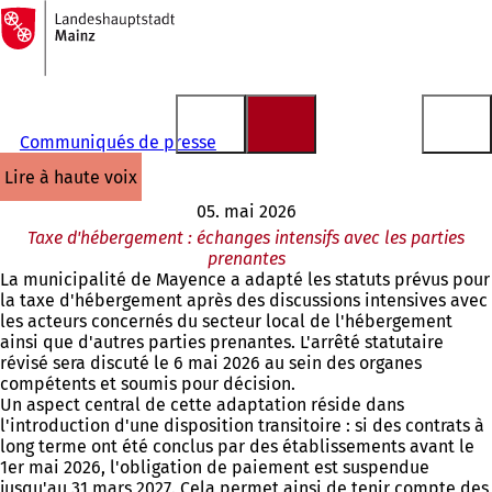
Vers
la
Accéder au contenu
page
d'accueil
Communiqués de presse
lire à haute voix
05. mai 2026
Taxe d'hébergement : échanges intensifs avec les parties
prenantes
La municipalité de Mayence a adapté les statuts prévus pour
la taxe d'hébergement après des discussions intensives avec
les acteurs concernés du secteur local de l'hébergement
ainsi que d'autres parties prenantes. L'arrêté statutaire
révisé sera discuté le 6 mai 2026 au sein des organes
compétents et soumis pour décision.
Un aspect central de cette adaptation réside dans
l'introduction d'une disposition transitoire : si des contrats à
long terme ont été conclus par des établissements avant le
1er mai 2026, l'obligation de paiement est suspendue
jusqu'au 31 mars 2027. Cela permet ainsi de tenir compte des