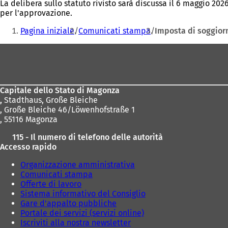
La delibera sullo statuto rivisto sarà discussa il 6 maggio 2
per l'approvazione.
Siete
Pagina iniziale
Comunicati stampa
Imposta di soggiorn
qui:
Area
dei
piedi
Capitale dello Stato di Magonza
,
Stadthaus, Große Bleiche
, Große Bleiche 46/Löwenhofstraße 1
, 55116 Magonza
115 - Il numero di telefono delle autorità
Accesso rapido
Organizzazione amministrativa
Comunicati stampa
Offerte di lavoro
Sistema informativo del Consiglio
Gare d'appalto pubbliche
Portale dei servizi (servizi online)
Iscriviti alla nostra newsletter