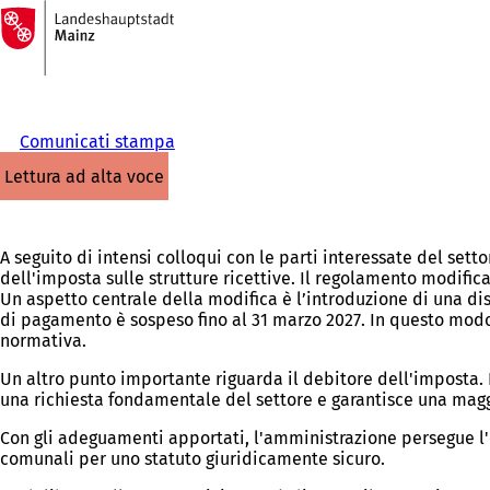
Alla
pagina
Vai al contenuto
iniziale
Comunicati stampa
lettura ad alta voce
A seguito di intensi colloqui con le parti interessate del sett
dell'imposta sulle strutture ricettive. Il regolamento modif
Un aspetto centrale della modifica è l’introduzione di una di
di pagamento è sospeso fino al 31 marzo 2027. In questo modo 
normativa.
Un altro punto importante riguarda il debitore dell'imposta. 
una richiesta fondamentale del settore e garantisce una mag
Con gli adeguamenti apportati, l'amministrazione persegue l'obi
comunali per uno statuto giuridicamente sicuro.