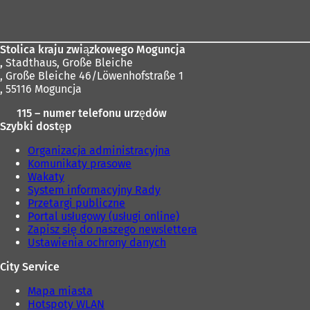
stóp
Stolica kraju związkowego Moguncja
,
Stadthaus, Große Bleiche
, Große Bleiche 46/Löwenhofstraße 1
, 55116 Moguncja
115 – numer telefonu urzędów
Szybki dostęp
Organizacja administracyjna
Komunikaty prasowe
Wakaty
System informacyjny Rady
Przetargi publiczne
Portal usługowy (usługi online)
Zapisz się do naszego newslettera
Ustawienia ochrony danych
City Service
Mapa miasta
Hotspoty WLAN