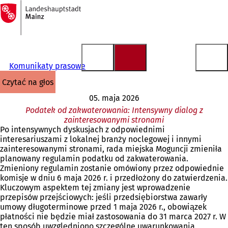
Do
strony
Przejdź do treści
głównej
Komunikaty prasowe
czytać na głos
05. maja 2026
Podatek od zakwaterowania: Intensywny dialog z
zainteresowanymi stronami
Po intensywnych dyskusjach z odpowiednimi
interesariuszami z lokalnej branży noclegowej i innymi
zainteresowanymi stronami, rada miejska Moguncji zmieniła
planowany regulamin podatku od zakwaterowania.
Zmieniony regulamin zostanie omówiony przez odpowiednie
komisje w dniu 6 maja 2026 r. i przedłożony do zatwierdzenia.
Kluczowym aspektem tej zmiany jest wprowadzenie
przepisów przejściowych: jeśli przedsiębiorstwa zawarły
umowy długoterminowe przed 1 maja 2026 r., obowiązek
płatności nie będzie miał zastosowania do 31 marca 2027 r. W
ten sposób uwzględniono szczególne uwarunkowania