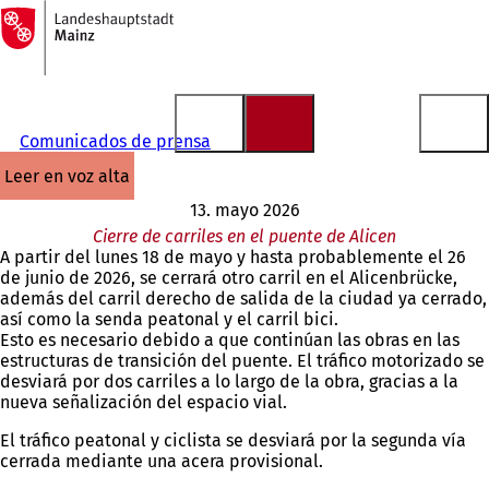
A
la
Saltar al contenido
página
de
inicio
Comunicados de prensa
leer en voz alta
13. mayo 2026
Cierre de carriles en el puente de Alicen
A partir del lunes 18 de mayo y hasta probablemente el 26
de junio de 2026, se cerrará otro carril en el Alicenbrücke,
además del carril derecho de salida de la ciudad ya cerrado,
así como la senda peatonal y el carril bici.
Esto es necesario debido a que continúan las obras en las
estructuras de transición del puente. El tráfico motorizado se
desviará por dos carriles a lo largo de la obra, gracias a la
nueva señalización del espacio vial.
El tráfico peatonal y ciclista se desviará por la segunda vía
cerrada mediante una acera provisional.
Estás