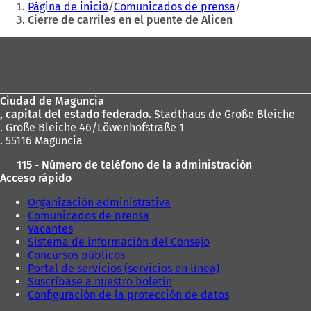
Página de inicio
Comunicados de prensa
aquí:
Cierre de carriles en el puente de Alicen
Zona
de
los
Ciudad de Maguncia
pies
, capital del estado federado.
Stadthaus de Große Bleiche
. Große Bleiche 46/Löwenhofstraße 1
. 55116 Maguncia
115 - Número de teléfono de la administración
Acceso rápido
Organización administrativa
Comunicados de prensa
Vacantes
Sistema de información del Consejo
Concursos públicos
Portal de servicios (servicios en línea)
Suscríbase a nuestro boletín
Configuración de la protección de datos