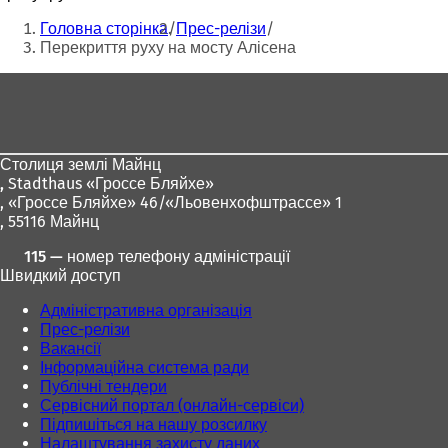
Ти
Головна сторінка
Прес-релізи
тут:
Перекриття руху на мосту Алісена
Зона
для
ніг
Столиця землі Майнц
,
Stadthaus «Гроссе Бляйхе»
, «Гроссе Бляйхе» 46/«Льовенхофштрассе» 1
, 55116 Майнц
115 — номер телефону адміністрації
Швидкий доступ
Адміністративна організація
Прес-релізи
Вакансії
Інформаційна система ради
Публічні тендери
Сервісний портал (онлайн-сервіси)
Підпишіться на нашу розсилку
Налаштування захисту даних