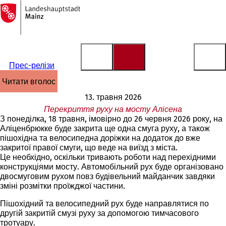
На
головну
Перейти до змісту
сторінку
Прес-релізи
читати вголос
13. травня 2026
Перекриття руху на мосту Алісена
З понеділка, 18 травня, імовірно до 26 червня 2026 року, на
Аліценбрюкке буде закрита ще одна смуга руху, а також
пішохідна та велосипедна доріжки на додаток до вже
закритої правої смуги, що веде на виїзд з міста.
Це необхідно, оскільки тривають роботи над перехідними
конструкціями мосту. Автомобільний рух буде організовано
двосмуговим рухом повз будівельний майданчик завдяки
зміні розмітки проїжджої частини.
Пішохідний та велосипедний рух буде направлятися по
другій закритій смузі руху за допомогою тимчасового
тротуару.