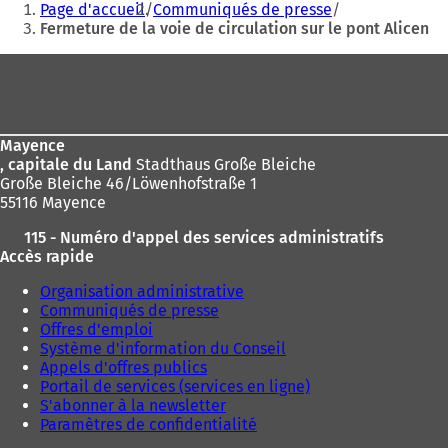
Page d'accueil
Communiqués de presse
êtes
Fermeture de la voie de circulation sur le pont Alicen
ici
Pied
:
de
page
Mayence
, capitale du Land
Stadthaus Große Bleiche
Große Bleiche 46/Löwenhofstraße 1
55116 Mayence
115 - Numéro d'appel des services administratifs
Accès rapide
Organisation administrative
Communiqués de presse
Offres d'emploi
Système d'information du Conseil
Appels d'offres publics
Portail de services (services en ligne)
S'abonner à la newsletter
Paramètres de confidentialité