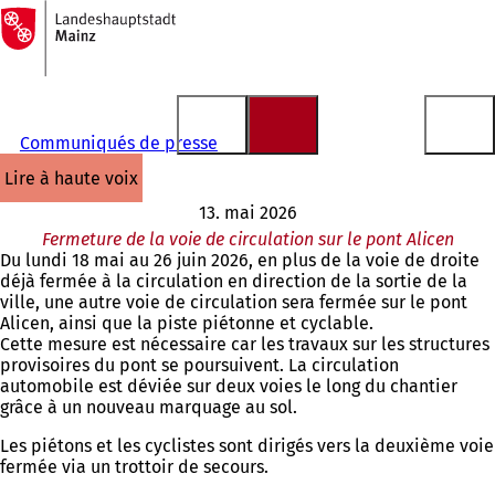
Vers
la
Accéder au contenu
page
d'accueil
Communiqués de presse
lire à haute voix
13. mai 2026
Fermeture de la voie de circulation sur le pont Alicen
Du lundi 18 mai au 26 juin 2026, en plus de la voie de droite
déjà fermée à la circulation en direction de la sortie de la
ville, une autre voie de circulation sera fermée sur le pont
Alicen, ainsi que la piste piétonne et cyclable.
Cette mesure est nécessaire car les travaux sur les structures
provisoires du pont se poursuivent. La circulation
automobile est déviée sur deux voies le long du chantier
grâce à un nouveau marquage au sol.
Les piétons et les cyclistes sont dirigés vers la deuxième voie
fermée via un trottoir de secours.
Vous