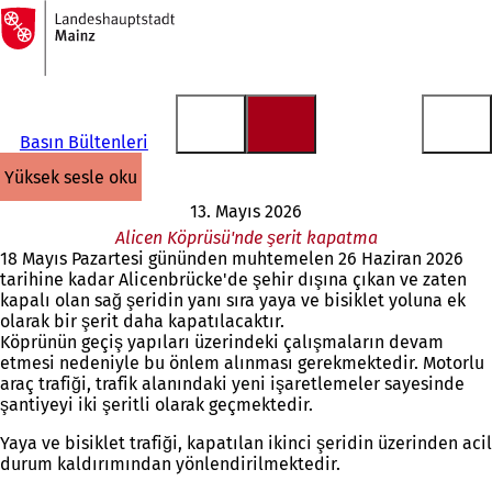
Ana
sayfaya
İçeriğe atla
Basın Bültenleri
yüksek sesle oku
13. Mayıs 2026
Alicen Köprüsü'nde şerit kapatma
18 Mayıs Pazartesi gününden muhtemelen 26 Haziran 2026
tarihine kadar Alicenbrücke'de şehir dışına çıkan ve zaten
kapalı olan sağ şeridin yanı sıra yaya ve bisiklet yoluna ek
olarak bir şerit daha kapatılacaktır.
Köprünün geçiş yapıları üzerindeki çalışmaların devam
etmesi nedeniyle bu önlem alınması gerekmektedir. Motorlu
araç trafiği, trafik alanındaki yeni işaretlemeler sayesinde
şantiyeyi iki şeritli olarak geçmektedir.
Yaya ve bisiklet trafiği, kapatılan ikinci şeridin üzerinden acil
durum kaldırımından yönlendirilmektedir.
Buradasınız: