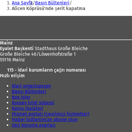
Ana Sayfa
Basın Bültenleri
Alicen Köprüsü'nde şerit kapatma
Ayak
bölgesi
Mainz
Eyalet Başkenti
Stadthaus Große Bleiche
Große Bleiche 46/Löwenhofstraße 1
55116 Mainz
115 - İdari kurumların çağrı numarası
Hızlı erişim
İdari organizasyon
Basın Bültenleri
Boş İşler
Konsey bilgi sistemi
Kamu ihaleleri
Hizmet portalı (çevrimiçi hizmetler)
Haber bültenimize abone olun
Veri koruma ayarları