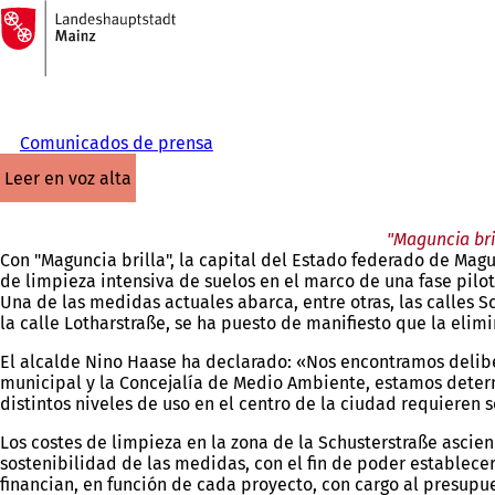
A
la
Saltar al contenido
página
de
inicio
Comunicados de prensa
leer en voz alta
"Maguncia bri
Con "Maguncia brilla", la capital del Estado federado de Mag
de limpieza intensiva de suelos en el marco de una fase pilot
Una de las medidas actuales abarca, entre otras, las calles S
la calle Lotharstraße, se ha puesto de manifiesto que la elim
El alcalde Nino Haase ha declarado: «Nos encontramos delibe
municipal y la Concejalía de Medio Ambiente, estamos deter
distintos niveles de uso en el centro de la ciudad requieren
Los costes de limpieza en la zona de la Schusterstraße asciend
sostenibilidad de las medidas, con el fin de poder establecer
financian, en función de cada proyecto, con cargo al presupu