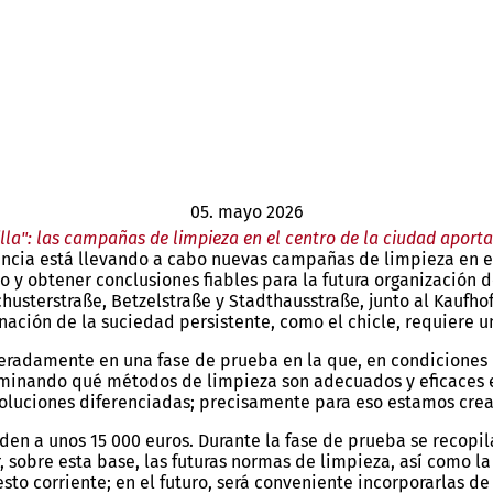
05. mayo 2026
lla": las campañas de limpieza en el centro de la ciudad aport
uncia está llevando a cabo nuevas campañas de limpieza en el
o y obtener conclusiones fiables para la futura organización 
chusterstraße, Betzelstraße y Stadthausstraße, junto al Kaufho
inación de la suciedad persistente, como el chicle, requiere 
radamente en una fase de prueba en la que, en condiciones r
minando qué métodos de limpieza son adecuados y eficaces en
 soluciones diferenciadas; precisamente para eso estamos cre
en a unos 15 000 euros. Durante la fase de prueba se recopilar
, sobre esta base, las futuras normas de limpieza, así como l
esto corriente; en el futuro, será conveniente incorporarlas 