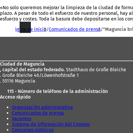
«No solo queremos mejorar la limpieza de la ciudad de forma 
plazo. A pesar de todo el esfuerzo de nuestro personal, hay
esfuerzo y costes. Toda la basura debe depositarse en los con
Estás
Página de inicio
Comunicados de prensa
"Maguncia bri
aquí:
Zona
de
los
Ciudad de Maguncia
pies
, capital del estado federado.
Stadthaus de Große Bleiche
. Große Bleiche 46/Löwenhofstraße 1
. 55116 Maguncia
115 - Número de teléfono de la administración
Acceso rápido
Organización administrativa
Comunicados de prensa
Vacantes
Sistema de información del Consejo
Concursos públicos