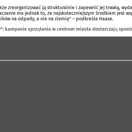
że zreorganizować ją strukturalnie i zapewnić jej trwałą, wy
enie ma jednak to, że najskuteczniejszym środkiem jest wspó
ników na odpady, a nie na ziemię” – podkreśla Haase.
y": kampanie sprzątania w centrum miasta dostarczają spost