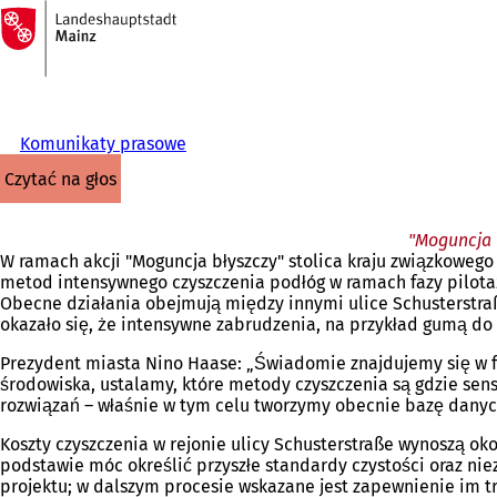
Do
strony
Przejdź do treści
głównej
Komunikaty prasowe
czytać na głos
"Moguncja 
W ramach akcji "Moguncja błyszczy" stolica kraju związkowe
metod intensywnego czyszczenia podłóg w ramach fazy pilotaż
Obecne działania obejmują między innymi ulice Schusterstraß
okazało się, że intensywne zabrudzenia, na przykład gumą do
Prezydent miasta Nino Haase: „Świadomie znajdujemy się w fa
środowiska, ustalamy, które metody czyszczenia są gdzie se
rozwiązań – właśnie w tym celu tworzymy obecnie bazę danyc
Koszty czyszczenia w rejonie ulicy Schusterstraße wynoszą oko
podstawie móc określić przyszłe standardy czystości oraz n
projektu; w dalszym procesie wskazane jest zapewnienie im t