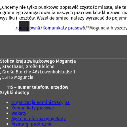
„Chcemy nie tylko punktowo poprawić czystość miasta, ale tak
ogromnego zaangażowania naszych pracowników kluczowe znacz
wysiłku i kosztów. Wszelkie śmieci należy wyrzucać do pojem
Jesteś
Strona główna
Komunikaty prasowe
"Moguncja błyszcz
tutaj:
Obszar
stóp
Stolica kraju związkowego Moguncja
,
Stadthaus, Große Bleiche
, Große Bleiche 46/Löwenhofstraße 1
, 55116 Moguncja
115 – numer telefonu urzędów
Szybki dostęp
Organizacja administracyjna
Komunikaty prasowe
Wakaty
System informacyjny Rady
Przetargi publiczne