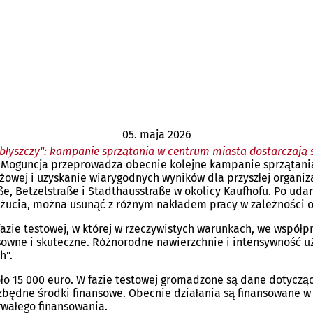
05. maja 2026
błyszczy": kampanie sprzątania w centrum miasta dostarczają 
go Moguncja przeprowadza obecnie kolejne kampanie sprzątani
owej i uzyskanie wiarygodnych wyników dla przyszłej organiza
e, Betzelstraße i Stadthausstraße w okolicy Kaufhofu. Po uda
 żucia, można usunąć z różnym nakładem pracy w zależności o
zie testowej, w której w rzeczywistych warunkach, we współpr
nsowne i skuteczne. Różnorodne nawierzchnie i intensywność
h”.
ło 15 000 euro. W fazie testowej gromadzone są dane dotyczące
iezbędne środki finansowe. Obecnie działania są finansowane
rwałego finansowania.