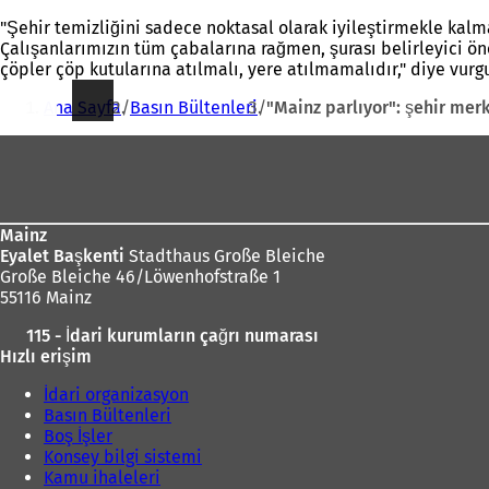
"Şehir temizliğini sadece noktasal olarak iyileştirmekle kalma
Çalışanlarımızın tüm çabalarına rağmen, şurası belirleyici ön
çöpler çöp kutularına atılmalı, yere atılmamalıdır," diye vur
Buradasınız:
Ana Sayfa
Basın Bültenleri
"Mainz parlıyor": şehir mer
Ayak
bölgesi
Mainz
Eyalet Başkenti
Stadthaus Große Bleiche
Große Bleiche 46/Löwenhofstraße 1
55116 Mainz
115 - İdari kurumların çağrı numarası
Hızlı erişim
İdari organizasyon
Basın Bültenleri
Boş İşler
Konsey bilgi sistemi
Kamu ihaleleri