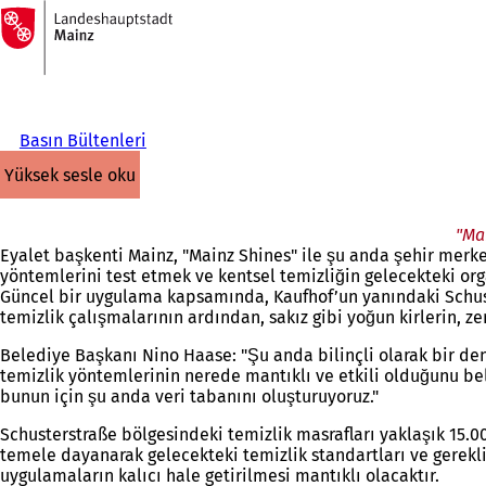
Ana
sayfaya
İçeriğe atla
Basın Bültenleri
yüksek sesle oku
"Mai
Eyalet başkenti Mainz, "Mainz Shines" ile şu anda şehir merk
yöntemlerini test etmek ve kentsel temizliğin gelecekteki org
Güncel bir uygulama kapsamında, Kaufhof’un yanındaki Schuste
temizlik çalışmalarının ardından, sakız gibi yoğun kirlerin, 
Belediye Başkanı Nino Haase: "Şu anda bilinçli olarak bir de
temizlik yöntemlerinin nerede mantıklı ve etkili olduğunu bel
bunun için şu anda veri tabanını oluşturuyoruz."
Schusterstraße bölgesindeki temizlik masrafları yaklaşık 15.0
temele dayanarak gelecekteki temizlik standartları ve gerekl
uygulamaların kalıcı hale getirilmesi mantıklı olacaktır.