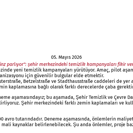
05. Mayıs 2026
nz parlıyor": şehir merkezindeki temizlik kampanyaları fikir ve
ezinde yeni temizlik kampanyaları yürütüyor. Amaç, pilot aşam
anizasyonu için güvenilir bulgular elde etmektir.
rstraße, Betzelstraße ve Stadthausstraße caddeleri de yer al
zemin kaplamasına bağlı olarak farklı derecelerde çaba gerekti
neme aşamasındayız; bu aşamada, Şehir Temizlik ve Çevre Daire
irliyoruz. Şehir merkezindeki farklı zemin kaplamaları ve kull
00 avro tutarındadır. Deneme aşamasında, önlemlerin maliyeti,
i mali kaynaklar belirlenebilecek. Şu anda önlemler, proje ba