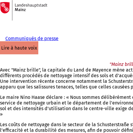
Vers
la
Accéder au contenu
page
d'accueil
Communiqués de presse
lire à haute voix
"Mainz bril
Avec "Mainz brille", la capitale du Land de Mayence mène actu
différents procédés de nettoyage intensif des sols et d'acqué
Une intervention récente concerne notamment la Schusterstraße
apparu que les salissures tenaces, telles que celles causées 
Le maire Nino Haase déclare : « Nous sommes délibérément da
service de nettoyage urbain et le département de l’environne
sol et des intensités d’utilisation dans le centre-ville exig
»
Les coûts de nettoyage dans le secteur de la Schusterstraße s’
l’efficacité et la durabilité des mesures, afin de pouvoir déf