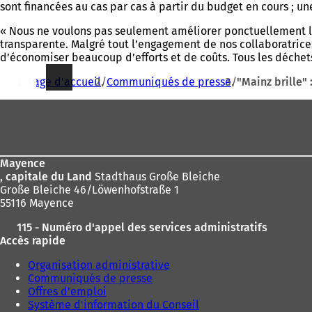
sont financées au cas par cas à partir du budget en cours ; un
« Nous ne voulons pas seulement améliorer ponctuellement la 
transparente. Malgré tout l’engagement de nos collaboratrices
d’économiser beaucoup d’efforts et de coûts. Tous les déchets
Vous
Page d'accueil
Communiqués de presse
"Mainz brille"
êtes
Pied
ici
de
:
page
Mayence
, capitale du Land
Stadthaus Große Bleiche
Große Bleiche 46/Löwenhofstraße 1
55116 Mayence
115 - Numéro d'appel des services administratifs
Accès rapide
Organisation administrative
Communiqués de presse
Offres d'emploi
Système d'information du Conseil