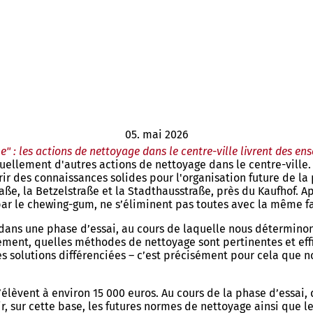
05. mai 2026
le" : les actions de nettoyage dans le centre-ville livrent des e
ellement d'autres actions de nettoyage dans le centre-ville. L
rir des connaissances solides pour l'organisation future de la
, la Betzelstraße et la Stadthausstraße, près du Kaufhof. Aprè
par le chewing-gum, ne s’éliminent pas toutes avec la même fa
ns une phase d’essai, au cours de laquelle nous déterminons,
ment, quelles méthodes de nettoyage sont pertinentes et effic
e des solutions différenciées – c’est précisément pour cela qu
élèvent à environ 15 000 euros. Au cours de la phase d’essai, 
inir, sur cette base, les futures normes de nettoyage ainsi que