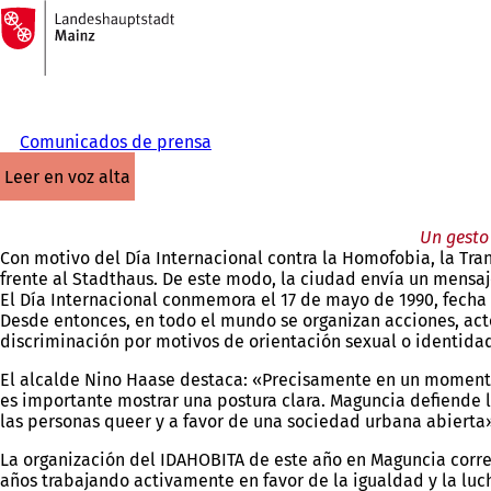
A
la
Saltar al contenido
página
de
inicio
Comunicados de prensa
leer en voz alta
Un gesto 
Con motivo del Día Internacional contra la Homofobia, la Tran
frente al Stadthaus. De este modo, la ciudad envía un mensaj
El Día Internacional conmemora el 17 de mayo de 1990, fecha
Desde entonces, en todo el mundo se organizan acciones, acto
discriminación por motivos de orientación sexual o identida
El alcalde Nino Haase destaca: «Precisamente en un momento e
es importante mostrar una postura clara. Maguncia defiende la
las personas queer y a favor de una sociedad urbana abierta
La organización del IDAHOBITA de este año en Maguncia corre 
años trabajando activamente en favor de la igualdad y la luc