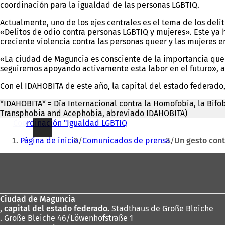
coordinación para la igualdad de las personas LGBTIQ.
Actualmente, uno de los ejes centrales es el tema de los del
«Delitos de odio contra personas LGBTIQ y mujeres». Este ya
creciente violencia contra las personas queer y las mujeres e
«La ciudad de Maguncia es consciente de la importancia que 
seguiremos apoyando activamente esta labor en el futuro», a
Con el IDAHOBITA de este año, la capital del estado federado
*IDAHOBITA* = Día Internacional contra la Homofobia, la Bifob
Transphobia and Acephobia, abreviado IDAHOBITA)
Coordinación "Igualdad LGBTIQ
Estás
Página de inicio
Comunicados de prensa
Un gesto cont
aquí:
Zona
de
los
Ciudad de Maguncia
pies
, capital del estado federado.
Stadthaus de Große Bleiche
. Große Bleiche 46/Löwenhofstraße 1