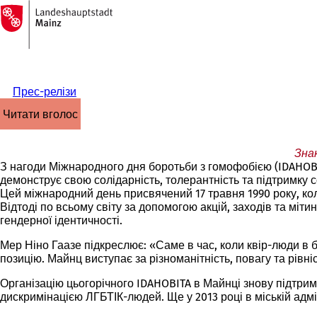
На
головну
Перейти до змісту
сторінку
Прес-релізи
читати вголос
Зна
З нагоди Міжнародного дня боротьби з гомофобією (IDAHOBI
демонструє свою солідарність, толерантність та підтримку с
Цей міжнародний день присвячений 17 травня 1990 року, кол
Відтоді по всьому світу за допомогою акцій, заходів та міти
гендерної ідентичності.
Мер Ніно Гаазе підкреслює: «Саме в час, коли квір-люди в 
позицію. Майнц виступає за різноманітність, повагу та рівн
Організацію цьогорічного IDAHOBITA в Майнці знову підтрим
дискримінацією ЛГБТІК-людей. Ще у 2013 році в міській адмі