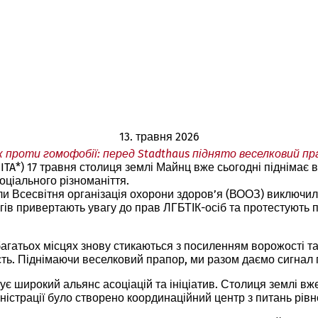
13. травня 2026
к проти гомофобії: перед Stadthaus піднято веселковий пр
TA*) 17 травня столиця землі Майнц вже сьогодні піднімає 
оціального різноманіття.
и Всесвітня організація охорони здоров’я (ВООЗ) виключила
нгів привертають увагу до прав ЛГБТІК-осіб та протестують п
багатьох місцях знову стикаються з посиленням ворожості т
ість. Піднімаючи веселковий прапор, ми разом даємо сигнал п
ує широкий альянс асоціацій та ініціатив. Столиця землі вж
ністрації було створено координаційний центр з питань рівн