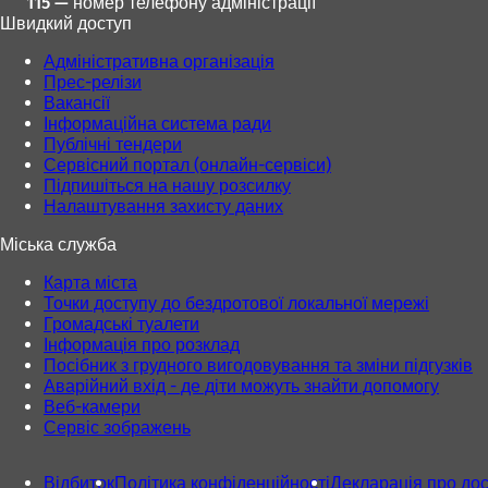
115 — номер телефону адміністрації
Швидкий доступ
Адміністративна організація
Прес-релізи
Вакансії
Інформаційна система ради
Публічні тендери
Сервісний портал (онлайн-сервіси)
Підпишіться на нашу розсилку
Налаштування захисту даних
Міська служба
Карта міста
Точки доступу до бездротової локальної мережі
Громадські туалети
Інформація про розклад
Посібник з грудного вигодовування та зміни підгузків
Аварійний вхід - де діти можуть знайти допомогу
Веб-камери
Сервіс зображень
Відбиток
Політика конфіденційності
Декларація про дос