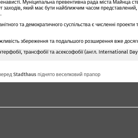
 ненависті. Муніципальна превентивна рада міста Майнца ст
ет заходів, який має бути найближчим часом представлений,
.
ітного та демократичного суспільства є численні проекти та
жливість збереження та подальшого розширення вже досягн
терфобії, трансфобії та асексофобії (англ. International Da
 перед Stadthaus піднято веселковий прапор