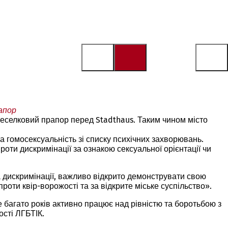
апор
веселковий прапор перед Stadthaus. Таким чином місто
 гомосексуальність зі списку психічних захворювань.
роти дискримінації за ознакою сексуальної орієнтації чи
а дискримінації, важливо відкрито демонструвати свою
роти квір-ворожості та за відкрите міське суспільство».
е багато років активно працює над рівністю та боротьбою з
ості ЛГБТІК.