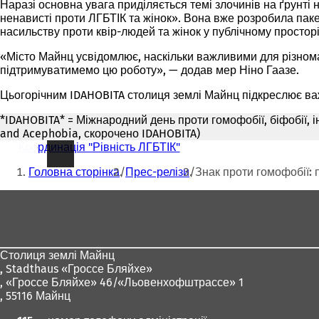
Наразі основна увага приділяється темі злочинів на ґрунті
ненависті проти ЛГБТІК та жінок». Вона вже розробила пак
насильству проти квір-людей та жінок у публічному просторі
«Місто Майнц усвідомлює, наскільки важливими для різноман
підтримуватимемо цю роботу», — додав мер Ніно Гаазе.
Цьогорічним IDAHOBITA столиця землі Майнц підкреслює ва
*IDAHOBITA* = Міжнародний день проти гомофобії, біфобії, ін
and Acephobia, скорочено IDAHOBITA)
Координація "Рівність ЛГБТІК"
Ти
Головна сторінка
Прес-релізи
Знак проти гомофобії:
тут:
Зона
для
ніг
Столиця землі Майнц
,
Stadthaus «Гроссе Бляйхе»
, «Гроссе Бляйхе» 46/«Льовенхофштрассе» 1
, 55116 Майнц