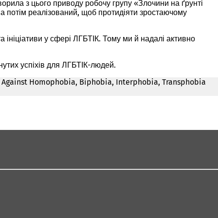
ворила з цього приводу робочу групу «Злочини на ґрунті
 а потім реалізований, щоб протидіяти зростаючому
 ініціативи у сфері ЛГБТІК. Тому ми й надалі активно
утих успіхів для ЛГБТІК-людей.
y Against Homophobia, Biphobia, Interphobia, Transphobia