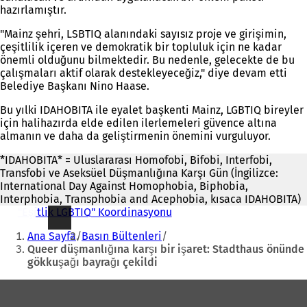
hazırlamıştır.
"Mainz şehri, LSBTIQ alanındaki sayısız proje ve girişimin,
çeşitlilik içeren ve demokratik bir topluluk için ne kadar
önemli olduğunu bilmektedir. Bu nedenle, gelecekte de bu
çalışmaları aktif olarak destekleyeceğiz," diye devam etti
Belediye Başkanı Nino Haase.
Bu yılki IDAHOBITA ile eyalet başkenti Mainz, LGBTIQ bireyler
için halihazırda elde edilen ilerlemeleri güvence altına
almanın ve daha da geliştirmenin önemini vurguluyor.
*IDAHOBITA* = Uluslararası Homofobi, Bifobi, Interfobi,
Transfobi ve Aseksüel Düşmanlığına Karşı Gün (İngilizce:
International Day Against Homophobia, Biphobia,
Interphobia, Transphobia and Acephobia, kısaca IDAHOBITA)
"Eşitlik LGBTIQ" Koordinasyonu
Buradasınız:
Ana Sayfa
Basın Bültenleri
Queer düşmanlığına karşı bir işaret: Stadthaus önünde
gökkuşağı bayrağı çekildi
Ayak