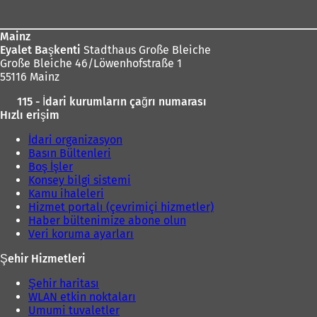
bölgesi
Mainz
Eyalet Başkenti
Stadthaus Große Bleiche
Große Bleiche 46/Löwenhofstraße 1
55116 Mainz
115 - İdari kurumların çağrı numarası
Hızlı erişim
İdari organizasyon
Basın Bültenleri
Boş İşler
Konsey bilgi sistemi
Kamu ihaleleri
Hizmet portalı (çevrimiçi hizmetler)
Haber bültenimize abone olun
Veri koruma ayarları
Şehir Hizmetleri
Şehir haritası
WLAN etkin noktaları
Umumi tuvaletler