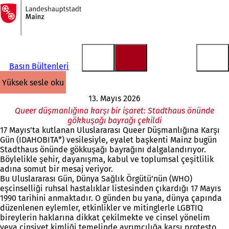
Ana
sayfaya
İçeriğe atla
Basın Bültenleri
yüksek sesle oku
13. Mayıs 2026
Queer düşmanlığına karşı bir işaret: Stadthaus önünde
gökkuşağı bayrağı çekildi
17 Mayıs’ta kutlanan Uluslararası Queer Düşmanlığına Karşı
Gün (IDAHOBITA*) vesilesiyle, eyalet başkenti Mainz bugün
Stadthaus önünde gökkuşağı bayrağını dalgalandırıyor.
Böylelikle şehir, dayanışma, kabul ve toplumsal çeşitlilik
adına somut bir mesaj veriyor.
Bu Uluslararası Gün, Dünya Sağlık Örgütü’nün (WHO)
eşcinselliği ruhsal hastalıklar listesinden çıkardığı 17 Mayıs
1990 tarihini anmaktadır. O günden bu yana, dünya çapında
düzenlenen eylemler, etkinlikler ve mitinglerle LGBTIQ
bireylerin haklarına dikkat çekilmekte ve cinsel yönelim
veya cinsiyet kimliği temelinde ayrımcılığa karşı protesto