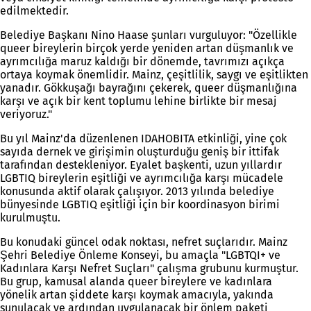
edilmektedir.
Belediye Başkanı Nino Haase şunları vurguluyor: "Özellikle
queer bireylerin birçok yerde yeniden artan düşmanlık ve
ayrımcılığa maruz kaldığı bir dönemde, tavrımızı açıkça
ortaya koymak önemlidir. Mainz, çeşitlilik, saygı ve eşitlikten
yanadır. Gökkuşağı bayrağını çekerek, queer düşmanlığına
karşı ve açık bir kent toplumu lehine birlikte bir mesaj
veriyoruz."
Bu yıl Mainz'da düzenlenen IDAHOBITA etkinliği, yine çok
sayıda dernek ve girişimin oluşturduğu geniş bir ittifak
tarafından destekleniyor. Eyalet başkenti, uzun yıllardır
LGBTIQ bireylerin eşitliği ve ayrımcılığa karşı mücadele
konusunda aktif olarak çalışıyor. 2013 yılında belediye
bünyesinde LGBTIQ eşitliği için bir koordinasyon birimi
kurulmuştu.
Bu konudaki güncel odak noktası, nefret suçlarıdır. Mainz
Şehri Belediye Önleme Konseyi, bu amaçla "LGBTQI+ ve
Kadınlara Karşı Nefret Suçları" çalışma grubunu kurmuştur.
Bu grup, kamusal alanda queer bireylere ve kadınlara
yönelik artan şiddete karşı koymak amacıyla, yakında
sunulacak ve ardından uygulanacak bir önlem paketi