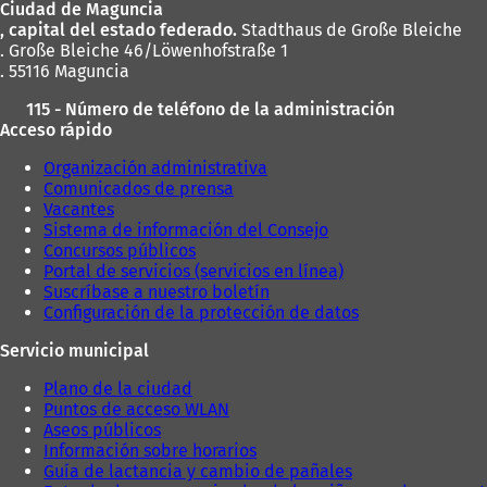
Ciudad de Maguncia
pies
, capital del estado federado.
Stadthaus de Große Bleiche
. Große Bleiche 46/Löwenhofstraße 1
. 55116 Maguncia
115 - Número de teléfono de la administración
Acceso rápido
Organización administrativa
Comunicados de prensa
Vacantes
Sistema de información del Consejo
Concursos públicos
Portal de servicios (servicios en línea)
Suscríbase a nuestro boletín
Configuración de la protección de datos
Servicio municipal
Plano de la ciudad
Puntos de acceso WLAN
Aseos públicos
Información sobre horarios
Guía de lactancia y cambio de pañales