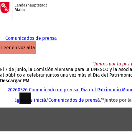
A
la
Saltar al contenido
página
de
inicio
Comunicados de prensa
leer en voz alta
"Juntos por la paz
El 7 de junio, la Comisión Alemana para la UNESCO y la Asoci
al público a celebrar juntos una vez más el Día del Patrimon
Descargar PM
20260526 Comunicado de prensa_Día del Patrimonio Mund
Estás
Página de inicio
Comunicados de prensa
"Juntos por l
aquí:
Zona
de
los