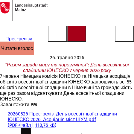
На
головну
Перейти до змісту
сторінку
Прес-релізи
читати вголос
26. травня 2026
"Разом заради миру та порозуміння": День всесвітньої
спадщини ЮНЕСКО 7 червня 2026 року
7 червня Німецька комісія ЮНЕСКО та Німецька асоціація
об'єктів всесвітньої спадщини ЮНЕСКО запрошують всі 55
об'єктів всесвітньої спадщини в Німеччині та громадськість
ще раз разом відсвяткувати День всесвітньої спадщини
ЮНЕСКО.
Завантажити PM
20260526 Прес-реліз_День всесвітньої спадщини
ЮНЕСКО 2026_Асоціація міст ШУМ.pdf
PDF
-Файл
110,76 kB
Ти