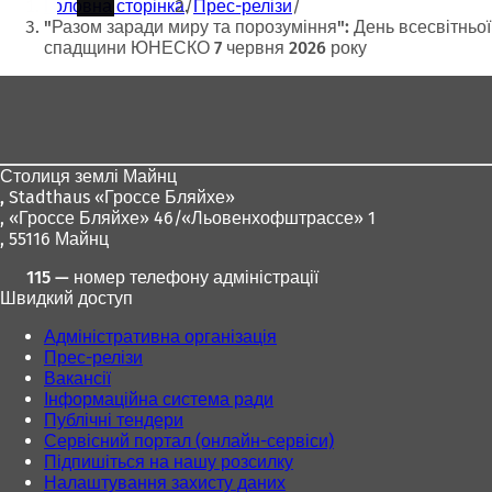
Головна сторінка
Прес-релізи
тут:
"Разом заради миру та порозуміння": День всесвітньої
спадщини ЮНЕСКО 7 червня 2026 року
Зона
для
ніг
Столиця землі Майнц
,
Stadthaus «Гроссе Бляйхе»
, «Гроссе Бляйхе» 46/«Льовенхофштрассе» 1
, 55116 Майнц
115 — номер телефону адміністрації
Швидкий доступ
Адміністративна організація
Прес-релізи
Вакансії
Інформаційна система ради
Публічні тендери
Сервісний портал (онлайн-сервіси)
Підпишіться на нашу розсилку
Налаштування захисту даних