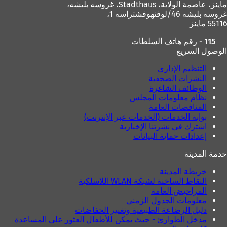
ماينز، عاصمة الولاية،
Stadthaus، غروسه بليشه،
غروسه بليشه 46/لوفنهوفشتراسه 1،
55116 ماينز
115 - رقم هاتف السلطات
الوصول السريع
التنظيم الإداري
النشرات الصحفية
الوظائف الشاغرة
نظام معلومات المجلس
المناقصات العامة
بوابة الخدمات (الخدمات عبر الإنترنت)
اشترك في نشرتنا الإخبارية
إعدادات حماية البيانات
خدمة المدينة
خريطة المدينة
النقاط الساخنة لشبكة WLAN اللاسلكية
المراحيض العامة
معلومات الجدول الزمني
دليل الرضاعة الطبيعية وتغيير الحفاضات
مدخل الطوارئ - حيث يمكن للأطفال العثور على المساعدة