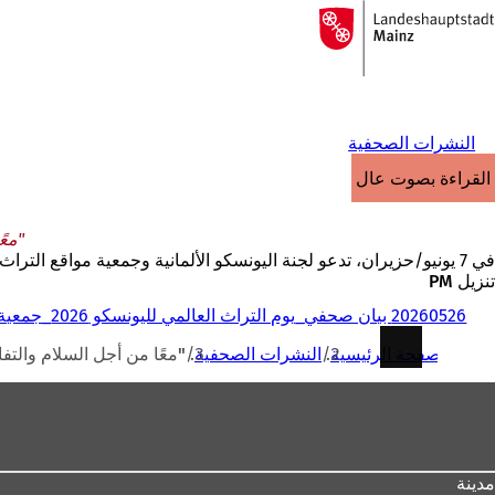
إلى
الصفحة
الانتقال إلى المحتوى
الرئيسية
النشرات الصحفية
القراءة بصوت عالٍ
"معً
في 7 يونيو/حزيران، تدعو لجنة اليونسكو الألمانية وجمعية مواقع التراث العالمي لليونسكو في ألمانيا جميع مواقع التراث العالمي الـ 55 في ألمانيا والجمهور للاحتفال بيوم اليونسكو للتراث العالمي معاً مرة أخرى.
تنزيل PM
20260526 بيان صحفي_يوم التراث العالمي لليونسكو 2026_جمعية مدن شوم (SchUM-Städte e.V.)_.pdf
أنت
الصفحة الرئيسية
النشرات الصحفية
"معًا من أجل السلام والتفاهم":
هنا
منطقة
القدم
مدينة