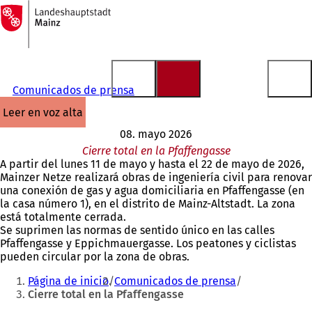
A
la
Saltar al contenido
página
de
inicio
Comunicados de prensa
leer en voz alta
08. mayo 2026
Cierre total en la Pfaffengasse
A partir del lunes 11 de mayo y hasta el 22 de mayo de 2026,
Mainzer Netze realizará obras de ingeniería civil para renovar
una conexión de gas y agua domiciliaria en Pfaffengasse (en
la casa número 1), en el distrito de Mainz-Altstadt. La zona
está totalmente cerrada.
Se suprimen las normas de sentido único en las calles
Pfaffengasse y Eppichmauergasse. Los peatones y ciclistas
pueden circular por la zona de obras.
Estás
Página de inicio
Comunicados de prensa
aquí:
Cierre total en la Pfaffengasse