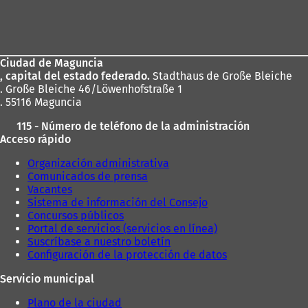
Zona
de
los
Ciudad de Maguncia
pies
, capital del estado federado.
Stadthaus de Große Bleiche
. Große Bleiche 46/Löwenhofstraße 1
. 55116 Maguncia
115 - Número de teléfono de la administración
Acceso rápido
Organización administrativa
Comunicados de prensa
Vacantes
Sistema de información del Consejo
Concursos públicos
Portal de servicios (servicios en línea)
Suscríbase a nuestro boletín
Configuración de la protección de datos
Servicio municipal
Plano de la ciudad