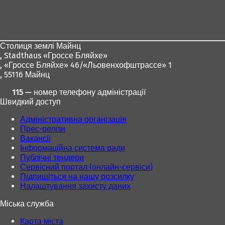
Зона
для
ніг
Столиця землі Майнц
,
Stadthaus «Гроссе Бляйхе»
, «Гроссе Бляйхе» 46/«Льовенхофштрассе» 1
, 55116 Майнц
115 — номер телефону адміністрації
Швидкий доступ
Адміністративна організація
Прес-релізи
Вакансії
Інформаційна система ради
Публічні тендери
Сервісний портал (онлайн-сервіси)
Підпишіться на нашу розсилку
Налаштування захисту даних
Міська служба
Карта міста