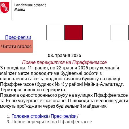
На
головну
Перейти до змісту
сторінку
Прес-релізи
читати вголос
08. травня 2026
Повне перекриття на Пфаффенгассе
З понеділка, 11 травня, по 22 травня 2026 року компанія
Mainzer Netze проводитиме будівельні роботи з
відновлення газо- та водопостачання будинку на вулиці
Пфаффенгассе (будинок № 1) у районі Майнц-Альтштадт.
Територія повністю перекрита.
Правила одностороннього руху на вулицях Пфаффенгассе
та Еппіхмауергассе скасовано. Пішоходи та велосипедисти
можуть проїжджати через будівельний майданчик.
Ти
Головна сторінка
Прес-релізи
тут:
Повне перекриття на Пфаффенгассе