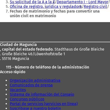
aquí:
Su solicitud de la A a la Z
Departamento I - Lord Mayor
Oficina de registro, jurídica y reguladora
Registro civil
Fechas de matrimonio y fechas para convertir una
unión civil en matrimonio
Zona
de
los
Ciudad de Maguncia
pies
, capital del estado federado.
Stadthaus de Große Bleiche
. Große Bleiche 46/Löwenhofstraße 1
. 55116 Maguncia
115 - Número de teléfono de la administración
Acceso rápido
Organización administrativa
Comunicados de prensa
Vacantes
Sistema de información del Consejo
Concursos públicos
Portal de servicios (servicios en línea)
Suscríbase a nuestro boletín