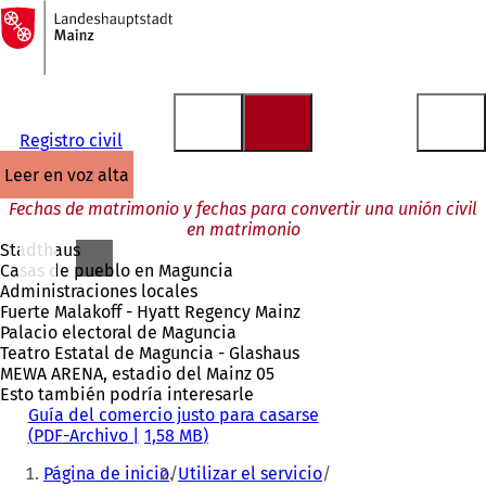
A
la
Saltar al contenido
página
de
inicio
Registro civil
leer en voz alta
Fechas de matrimonio y fechas para convertir una unión civil
en matrimonio
Stadthaus
Casas de pueblo en Maguncia
Administraciones locales
Fuerte Malakoff - Hyatt Regency Mainz
Palacio electoral de Maguncia
Teatro Estatal de Maguncia - Glashaus
MEWA ARENA, estadio del Mainz 05
Esto también podría interesarle
Guía del comercio justo para casarse
PDF
-Archivo
1,58 MB
Estás
Página de inicio
Utilizar el servicio