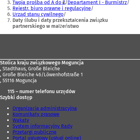
tutaj:
Twoja prośba od A do Z
Departament I - Burmistrz
Rejestr, biuro prawne i regulacyjne
Urząd stanu cywilnego
Daty ślubu i daty przekształcenia związku
partnerskiego w małżeństwo
Obszar
stóp
Stolica kraju związkowego Moguncja
,
Stadthaus, Große Bleiche
, Große Bleiche 46/Löwenhofstraße 1
, 55116 Moguncja
115 – numer telefonu urzędów
Szybki dostęp
Organizacja administracyjna
Komunikaty prasowe
Wakaty
System informacyjny Rady
Przetargi publiczne
Portal usługowy (usługi online)