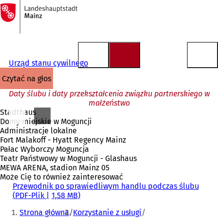
Do
strony
Przejdź do treści
głównej
Urząd stanu cywilnego
czytać na głos
Daty ślubu i daty przekształcenia związku partnerskiego w
małżeństwo
Stadthaus
Domy miejskie w Moguncji
Administracje lokalne
Fort Malakoff - Hyatt Regency Mainz
Pałac Wyborczy Moguncja
Teatr Państwowy w Moguncji - Glashaus
MEWA ARENA, stadion Mainz 05
Może Cię to również zainteresować
Przewodnik po sprawiedliwym handlu podczas ślubu
PDF
-Plik
1,58 MB
Jesteś
Strona główna
Korzystanie z usługi