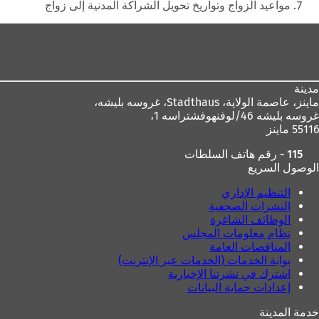
مواعيد الزواج وتواريخ تحويل الشراكة المدنية إلى زواج
منطقة
القدم
مدينة
ماينز، عاصمة الولاية،
Stadthaus، غروسه بليشه،
غروسه بليشه 46/لوفنهوفشتراسه 1،
55116 ماينز
115 - رقم هاتف السلطات
الوصول السريع
التنظيم الإداري
النشرات الصحفية
الوظائف الشاغرة
نظام معلومات المجلس
المناقصات العامة
بوابة الخدمات (الخدمات عبر الإنترنت)
اشترك في نشرتنا الإخبارية
إعدادات حماية البيانات
خدمة المدينة