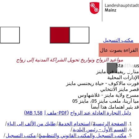
إلى
الصفحة
الانتقال إلى المحتوى
الرئيسية
مكتب التسجيل
القراءة بصوت عالٍ
مواعيد الزواج وتواريخ تحويل الشراكة المدنية إلى زواج
Stadthaus
منازل ريفية في ماينز
الإدارات المحلية
فورت مالاكوف - حياة ريجنسي ماينز
قصر ماينز الانتخابي
مسرح ولاية ماينز - غلاشهاوس
ميا أرينا، ملعب ماينز 05، ماينز 05
قد يثير اهتمامك هذا أيضاً
دليل التجارة العادلة عند الزواج
PDF
-ملف
1,58 MB
أنت
الصفحة الرئيسية
استخدام الخدمة
طلبك من الألف إلى الياء
هنا
القسم الأول - رئيس البلدية
مكتب التسجيل والمكتب القانوني والتنظيمي
مكتب التسجيل