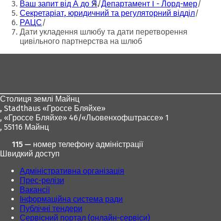
тут:
Ваш запит від А до Я
Департамент I - Лорд-мер
Секретаріат, юридичний та регуляторний відділ
РАЦС
Дати укладення шлюбу та дати перетворення
цивільного партнерства на шлюб
Зона
для
ніг
Столиця землі Майнц
,
Stadthaus «Гроссе Бляйхе»
, «Гроссе Бляйхе» 46/«Льовенхофштрассе» 1
, 55116 Майнц
115 — номер телефону адміністрації
Швидкий доступ
Адміністративна організація
Прес-релізи
Вакансії
Інформаційна система ради
Публічні тендери
Сервісний портал (онлайн-сервіси)