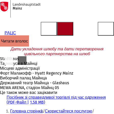
На
головну
Перейти до змісту
сторінку
РАЦС
читати вголос
Дати укладення шлюбу та дати перетворення
цивільного партнерства на шлюб
Stadthaus
Таунхауси в Майнці
Місцеві адміністрації
Форт Малакофф - Hyatt Regency Mainz
Виборчий палац Майнца
Державний театр Майнца - Glashaus
MEWA ARENA, стадіон Майнц 05
Це також може вас зацікавити
Посібник зі справедливої торгівлі під час одруження
PDF
-Файл
1,58 MB
Ти
Головна сторінка
Скористайтеся послугою