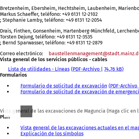
Bretzenheim, Ebersheim, Hechtsheim, Laubenheim, Marienbo
Markus Schaeffer, teléfono: +49 6131 12-2102
; Stephanie Lamby, teléfono: +49 6131 12-2054
Drais, Finthen, Gonsenheim, Hartenberg-Münchfeld, Lerchen
Torsten Dejung, teléfono: +49 6131 12-3535
; Bernd Sparwasser, teléfono: +49 6131 12-2879
Correo electrónico:
baustellenmanagement
stadt.mainz
d
Vista general de los servicios públicos - cables
Lista de utilidades - Líneas
PDF
-Archivo
74,76 kB
Formularios
Formulario de solicitud de excavación
PDF
-Archivo
Formulario de solicitud de excavación de emergenc
Vista general de las excavaciones de Maguncia (Haga clic en l
Plan
Vista general de las excavaciones actuales en el ma
Explicación de los símbolos
(