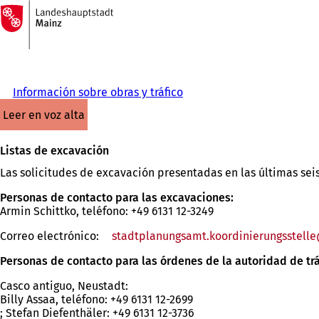
A
la
Saltar al contenido
página
de
inicio
Información sobre obras y tráfico
leer en voz alta
Listas de excavación
Las solicitudes de excavación presentadas en las últimas sei
Personas de contacto para las excavaciones:
Armin Schittko, teléfono: +49 6131 12-3249
Correo electrónico:
stadtplanungsamt.koordinierungsstelle
Personas de contacto para las órdenes de la autoridad de tráf
Casco antiguo, Neustadt:
Billy Assaa, teléfono: +49 6131 12-2699
; Stefan Diefenthäler: +49 6131 12-3736