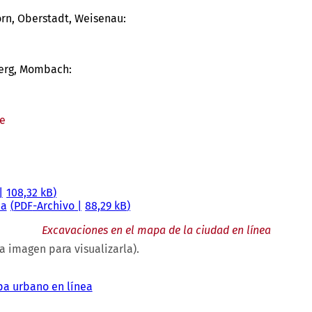
rn, Oberstadt, Weisenau:
berg, Mombach:
e
108,32 kB
ia
PDF
-Archivo
88,29 kB
Excavaciones en el mapa de la ciudad en línea
a imagen para visualizarla).
pa urbano en línea