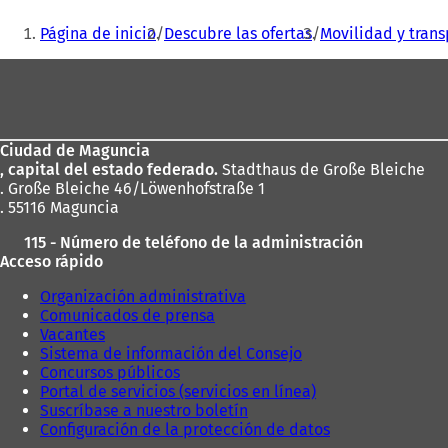
S
Estás
e
Página de inicio
Descubre las ofertas
Movilidad y trans
a
aquí:
b
Zona
r
de
e
e
los
n
Ciudad de Maguncia
pies
u
, capital del estado federado.
Stadthaus de Große Bleiche
n
. Große Bleiche 46/Löwenhofstraße 1
a
. 55116 Maguncia
n
u
115 - Número de teléfono de la administración
e
Acceso rápido
v
a
Organización administrativa
p
Comunicados de prensa
e
Vacantes
s
Sistema de información del Consejo
t
Concursos públicos
a
Portal de servicios (servicios en línea)
ñ
Suscríbase a nuestro boletín
a
Configuración de la protección de datos
)