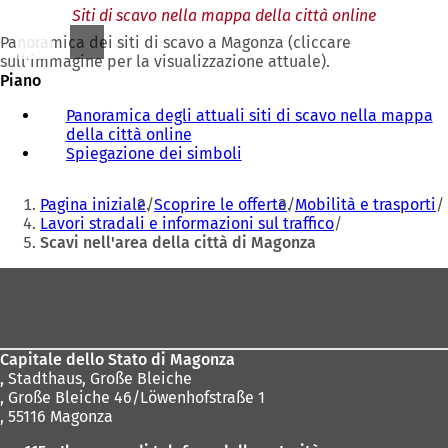
Siti di scavo nella mappa della città online
Panoramica dei siti di scavo a Magonza (cliccare
sull'immagine per la visualizzazione attuale).
Piano
Panoramica degli attuali siti di scavo nella mappa
della città online
Spiegazione dei simboli
(
S
Siete
i
Pagina iniziale
Scoprire le offerte
Mobilità e trasporti
a
qui:
Lavori stradali e informazioni sul traffico
p
Scavi nell'area della città di Magonza
r
e
Area
i
dei
n
u
piedi
n
Capitale dello Stato di Magonza
a
,
Stadthaus, Große Bleiche
n
, Große Bleiche 46/Löwenhofstraße 1
u
, 55116 Magonza
o
v