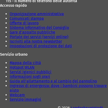
115 - Il numero di telefono delle autorità
a
Accesso rapido
s
c
Organizzazione amministrativa
h
Comunicati stampa
e
Offerte di lavoro
d
Sistema informativo del Consiglio
a
Gare d'appalto pubbliche
)
Portale dei servizi (servizi online)
Iscriviti alla nostra newsletter
Impostazioni di protezione dei dati
Servizio urbano
Mappa della città
Hotspot WLAN
Servizi igienici pubblici
Informazioni sugli orari
Guida all'allattamento e al cambio del pannolino
Ingresso di emergenza: dove i bambini possono trovare
aiuto
Webcam
Servizio immagini
© 2026
Landeshauptstadt