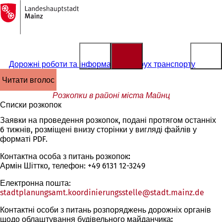
На
головну
Перейти до змісту
сторінку
Дорожні роботи та інформація про рух транспорту
читати вголос
Розкопки в районі міста Майнц
Списки розкопок
Заявки на проведення розкопок, подані протягом останніх
6 тижнів, розміщені внизу сторінки у вигляді файлів у
форматі PDF.
Контактна особа з питань розкопок:
Армін Шіттко, телефон: +49 6131 12-3249
Електронна пошта:
stadtplanungsamt.koordinierungsstelle
stadt.mainz
de
Контактні особи з питань розпоряджень дорожніх органів
щодо облаштування будівельного майданчика: