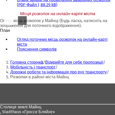
PDF
-Файл
88,29 kB
Місця розкопок на онлайн-карті міста
Огляд місць розкопок у Майнці (Будь ласка, натисніть на
зображення для поточного відображення).
План
Огляд поточних місць розкопок на онлайн-карті
міста
Пояснення символів
(
В
Ти
і
Головна сторінка
Відкрийте для себе пропозиції
д
тут:
Мобільність і транспорт
к
Дорожні роботи та інформація про рух транспорту
р
Розкопки в районі міста Майнц
и
в
Зона
а
для
є
т
ніг
ь
Столиця землі Майнц
с
,
Stadthaus «Гроссе Бляйхе»
я