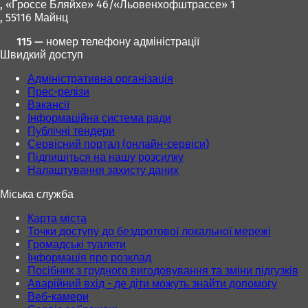
, «Гроссе Бляйхе» 46/«Льовенхофштрассе» 1
в
, 55116 Майнц
н
о
115 — номер телефону адміністрації
в
Швидкий доступ
і
й
Адміністративна організація
в
Прес-релізи
к
Вакансії
л
Інформаційна система ради
а
Публічні тендери
д
Сервісний портал (онлайн-сервіси)
ц
Підпишіться на нашу розсилку
і
Налаштування захисту даних
)
Міська служба
Карта міста
Точки доступу до бездротової локальної мережі
Громадські туалети
Інформація про розклад
Посібник з грудного вигодовування та зміни підгузків
Аварійний вхід - де діти можуть знайти допомогу
Веб-камери