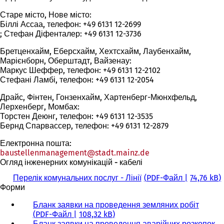
Старе місто, Нове місто:
Біллі Ассаа, телефон: +49 6131 12-2699
; Стефан Діфенталер: +49 6131 12-3736
Бретценхайм, Еберсхайм, Хехтсхайм, Лаубенхайм,
Марієнборн, Оберштадт, Вайзенау:
Маркус Шеффер, телефон: +49 6131 12-2102
Стефані Ламбі, телефон: +49 6131 12-2054
Драйс, Фінтен, Гонзенхайм, Хартенберг-Мюнхфельд,
Лерхенберг, Момбах:
Торстен Деюнг, телефон: +49 6131 12-3535
Бернд Спарвассер, телефон: +49 6131 12-2879
Електронна пошта:
baustellenmanagement
stadt.mainz
de
Огляд інженерних комунікацій - кабелі
Перелік комунальних послуг - Лінії
PDF
-Файл
74,76 kB
Форми
Бланк заявки на проведення земляних робіт
PDF
-Файл
108,32 kB
Бланк заявки на проведення аварійних розкопок