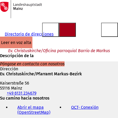
A
la
Saltar al contenido
página
de
inicio
Directorio de direcciones
leer en voz alta
Ev. Christuskirche/Oficina parroquial Barrio de Markus
Descripción de la
Póngase en contacto con nosotros
Dirección
Ev. Christuskirche/Pfarramt Markus-Bezirk
Kaiserstraße 56
55116 Mainz
Teléfono,
+49 6131 234679
fax
Su camino hacia nosotros
y
Abrir el mapa
OCT
- Conexión
(
dirección
(OpenStreetMap)
(
S
de
S
e