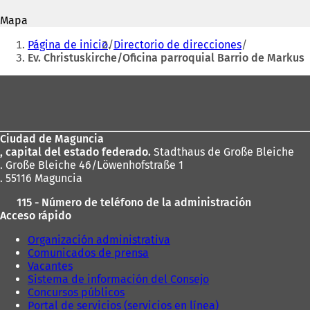
correo
e
a
electrónico
Mapa
a
b
Estás
b
r
Página de inicio
Directorio de direcciones
r
e
aquí:
Ev. Christuskirche/Oficina parroquial Barrio de Markus
e
e
e
n
Zona
n
u
de
u
n
n
a
los
a
n
Ciudad de Maguncia
pies
n
u
, capital del estado federado.
Stadthaus de Große Bleiche
u
e
. Große Bleiche 46/Löwenhofstraße 1
e
v
. 55116 Maguncia
v
a
a
p
115 - Número de teléfono de la administración
p
e
Acceso rápido
e
s
s
t
Organización administrativa
t
a
Comunicados de prensa
a
ñ
Vacantes
ñ
a
Sistema de información del Consejo
a
)
Concursos públicos
)
Portal de servicios (servicios en línea)