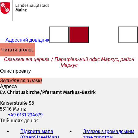
На
головну
Перейти до змісту
сторінку
Адресний довідник
читати вголос
Євангелічна церква / Парафіяльний офіс Маркус, район
Маркус
Опис проекту
Зв'яжіться з нами
Адреса
Ev. Christuskirche/Pfarramt Markus-Bezirk
Kaiserstraße 56
55116 Mainz
Телефон,
+49 6131 234679
факс
Твій шлях до нас
та
Відкрита мапа
Зв'язок з громадським
адреса
(OpenStreetMap)
(
транспортом
(