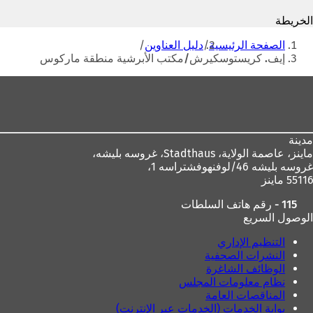
ف
ت
الخريطة
ت
ح
أنت
ح
ف
الصفحة الرئيسية
دليل العناوين
ف
ي
هنا
إيف. كريستوسكيرش/مكتب الأبرشية منطقة ماركوس
ي
ع
ع
ل
منطقة
ل
ا
القدم
ا
م
م
ة
ة
ت
مدينة
ت
ب
ماينز، عاصمة الولاية،
Stadthaus، غروسه بليشه،
ب
و
غروسه بليشه 46/لوفنهوفشتراسه 1،
و
ي
55116 ماينز
ي
ب
ب
ج
115 - رقم هاتف السلطات
ج
د
الوصول السريع
د
ي
ي
د
التنظيم الإداري
د
ة
النشرات الصحفية
ة
)
الوظائف الشاغرة
)
نظام معلومات المجلس
المناقصات العامة
بوابة الخدمات (الخدمات عبر الإنترنت)