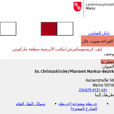
إلى
الصفحة
الانتقال إلى المحتوى
الرئيسية
دليل العناوين
القراءة بصوت عالٍ
إيف. كريستوسكيرش/مكتب الأبرشية منطقة ماركوس
وصف
اتصل بنا
العنوان
Ev. Christuskirche/Pfarramt Markus-Bezirk
Kaiserstraße 56
55116 Mainz
+49 6131 234679
الهاتف
والفاكس
طريقك إلينا
وعنوان
خريطة مفتوحة (خريطة
وسائل النقل العام
(
البريد
الشارع المفتوح)
(
ي
الإلكتروني
ي
ف