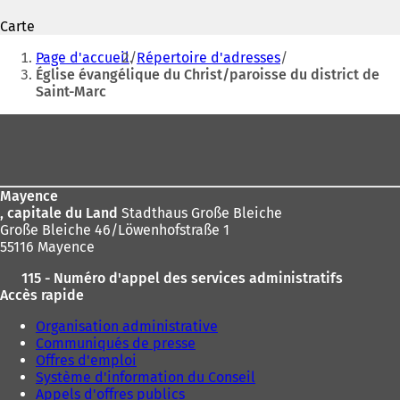
'
'
Carte
o
o
Vous
u
u
Page d'accueil
Répertoire d'adresses
v
v
êtes
Église évangélique du Christ/paroisse du district de
r
r
Saint-Marc
ici
e
e
d
d
:
Pied
a
a
de
n
n
s
s
page
u
u
Mayence
n
n
, capitale du Land
Stadthaus Große Bleiche
n
n
Große Bleiche 46/Löwenhofstraße 1
o
o
55116 Mayence
u
u
v
v
115 - Numéro d'appel des services administratifs
e
e
Accès rapide
l
l
o
o
Organisation administrative
n
n
Communiqués de presse
g
g
Offres d'emploi
l
l
Système d'information du Conseil
e
e
Appels d'offres publics