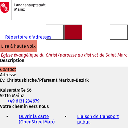
Vers
la
Accéder au contenu
page
d'accueil
Répertoire d'adresses
lire à haute voix
Église évangélique du Christ/paroisse du district de Saint-Marc
Description
Contact
Adresse
Ev. Christuskirche/Pfarramt Markus-Bezirk
Kaiserstraße 56
55116 Mainz
Téléphone,
+49 6131 234679
fax
Votre chemin vers nous
et
Ouvrir la carte
Liaison de transport
adresse
(OpenStreetMap)
(
public
(
électronique
S
S