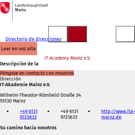
A
la
Saltar al contenido
página
de
inicio
Directorio de direcciones
leer en voz alta
IT Academy Mainz e.V.
Descripción de la
Póngase en contacto con nosotros
Dirección
IT-Akademie Mainz e.V.
Wilhelm-Theodor-Römheld-Straße 34
55130 Mainz
Teléfono,
+49 6131
+49 6131
http://www.ita-
fax
9723632
9723633
mainz.de
(
y
S
dirección
Su camino hacia nosotros
e
de
a