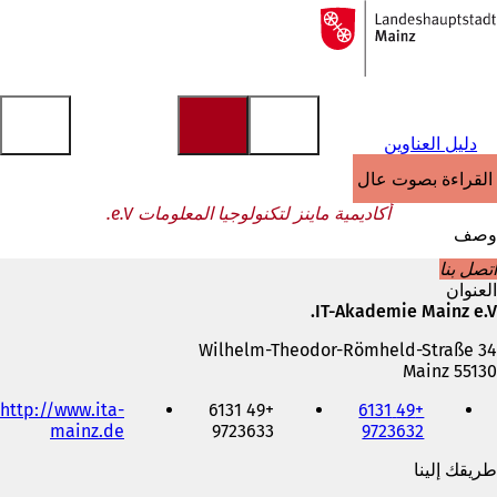
إلى
الصفحة
الانتقال إلى المحتوى
الرئيسية
دليل العناوين
القراءة بصوت عالٍ
أكاديمية ماينز لتكنولوجيا المعلومات e.V.
وصف
اتصل بنا
العنوان
IT-Akademie Mainz e.V.
Wilhelm-Theodor-Römheld-Straße 34
55130 Mainz
الهاتف
http://www.ita-
+49 6131
+49 6131
والفاكس
(
mainz.de
9723633
9723632
وعنوان
ي
البريد
طريقك إلينا
ف
الإلكتروني
ت