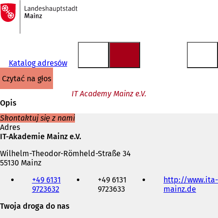
Do
strony
Przejdź do treści
głównej
Katalog adresów
czytać na głos
IT Academy Mainz e.V.
Opis
Skontaktuj się z nami
Adres
IT-Akademie Mainz e.V.
Wilhelm-Theodor-Römheld-Straße 34
55130 Mainz
Telefon,
+49 6131
+49 6131
http://www.ita-
faks
9723632
9723633
mainz.de
(
i
O
adres
Twoja droga do nas
t
e-
w