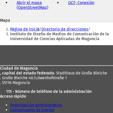
de
Abrir el mapa
OCT
- Conexión
(
correo
(OpenStreetMap)
(
S
electrónico
S
e
e
a
Mapa
a
b
Estás
b
r
Página de inicio
Directorio de direcciones
r
e
aquí:
Instituto de Diseño de Medios de Comunicación de la
e
e
Universidad de Ciencias Aplicadas de Maguncia
e
n
n
u
Zona
u
n
de
n
a
a
n
los
n
u
Ciudad de Maguncia
pies
u
e
, capital del estado federado.
Stadthaus de Große Bleiche
e
v
. Große Bleiche 46/Löwenhofstraße 1
v
a
. 55116 Maguncia
a
p
p
e
115 - Número de teléfono de la administración
e
s
Acceso rápido
s
t
t
a
Organización administrativa
a
ñ
Comunicados de prensa
ñ
a