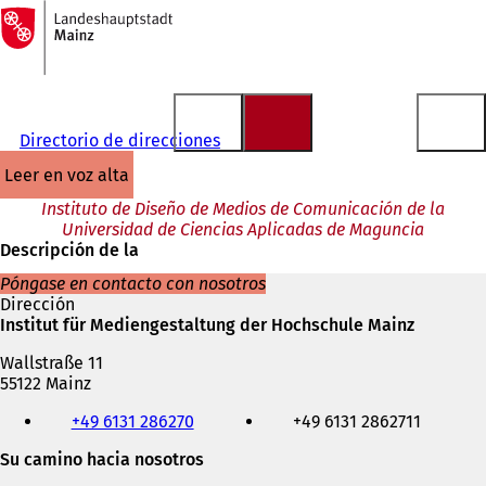
A
la
Saltar al contenido
página
de
inicio
Directorio de direcciones
leer en voz alta
Instituto de Diseño de Medios de Comunicación de la
Universidad de Ciencias Aplicadas de Maguncia
Descripción de la
Póngase en contacto con nosotros
Dirección
Institut für Mediengestaltung der Hochschule Mainz
Wallstraße 11
55122 Mainz
Teléfono,
+49 6131 286270
+49 6131 2862711
fax
y
Su camino hacia nosotros
dirección