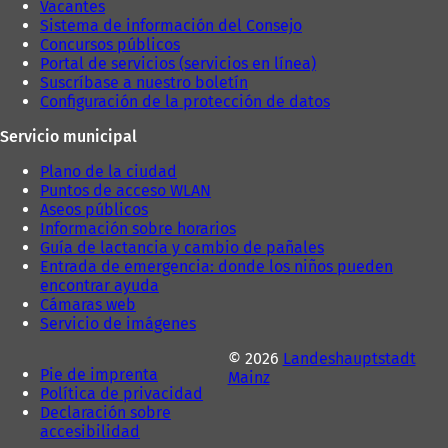
Vacantes
a
)
Sistema de información del Consejo
)
Concursos públicos
Portal de servicios (servicios en línea)
Suscríbase a nuestro boletín
Configuración de la protección de datos
Servicio municipal
Plano de la ciudad
Puntos de acceso WLAN
Aseos públicos
Información sobre horarios
Guía de lactancia y cambio de pañales
Entrada de emergencia: donde los niños pueden
encontrar ayuda
Cámaras web
Servicio de imágenes
© 2026
Landeshauptstadt
Pie de imprenta
Mainz
Política de privacidad
Declaración sobre
accesibilidad