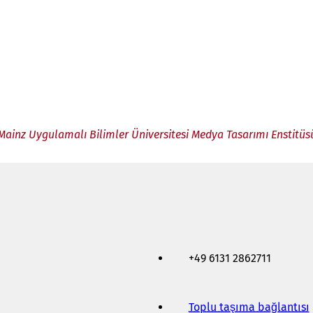
Mainz Uygulamalı Bilimler Üniversitesi Medya Tasarımı Enstitüs
+49 6131 2862711
Toplu taşıma bağlantısı
(