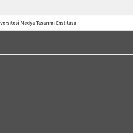
i
versitesi Medya Tasarımı Enstitüsü
i
ı
l
ı
)