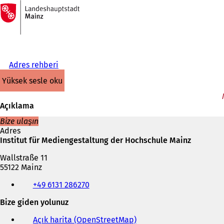
Ana
sayfaya
İçeriğe atla
Adres rehberi
yüksek sesle oku
Açıklama
Bize ulaşın
Adres
Institut für Mediengestaltung der Hochschule Mainz
Wallstraße 11
55122 Mainz
Telefon,
+49 6131 286270
faks
ve
Bize giden yolunuz
e-
posta
Açık harita (OpenStreetMap)
(