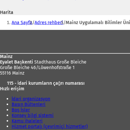
adresi
Y
e
Harita
n
Buradasınız:
i
Ana Sayfa
Adres rehberi
Mainz Uygulamalı Bilimler Üni
b
i
Ayak
r
bölgesi
s
e
k
Mainz
m
Eyalet Başkenti
Stadthaus Große Bleiche
e
Große Bleiche 46/Löwenhofstraße 1
d
55116 Mainz
e
a
115 - İdari kurumların çağrı numarası
ç
Hızlı erişim
ı
l
İdari organizasyon
ı
Basın Bültenleri
r
Boş İşler
)
Konsey bilgi sistemi
Kamu ihaleleri
Hizmet portalı (çevrimiçi hizmetler)