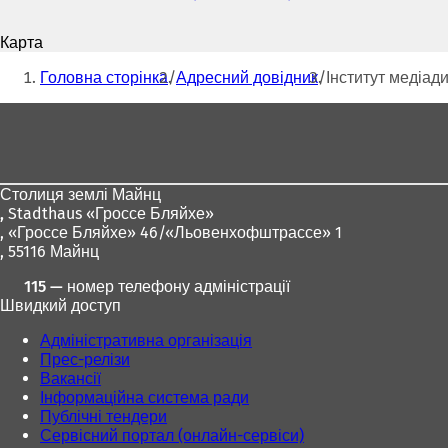
пошти
В
і
Карта
д
Ти
к
Головна сторінка
Адресний довідник
Інститут медіад
р
тут:
и
Зона
в
для
а
є
ніг
т
Столиця землі Майнц
ь
,
Stadthaus «Гроссе Бляйхе»
с
, «Гроссе Бляйхе» 46/«Льовенхофштрассе» 1
я
, 55116 Майнц
в
н
115 — номер телефону адміністрації
о
Швидкий доступ
в
і
Адміністративна організація
й
Прес-релізи
в
Вакансії
к
Інформаційна система ради
л
Публічні тендери
а
Сервісний портал (онлайн-сервіси)
д