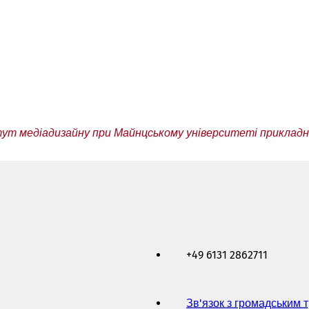
ут медіадизайну при Майнцському університеті прикладн
+49 6131 2862711
Зв'язок з громадським 