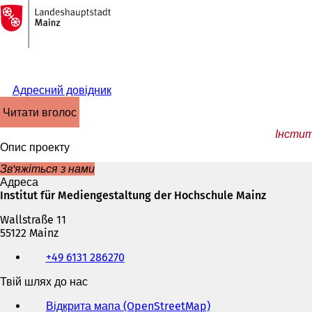
На
головну
Перейти до змісту
сторінку
Адресний довідник
читати вголос
Інстит
Опис проекту
Зв'яжіться з нами
Адреса
Institut für Mediengestaltung der Hochschule Mainz
Wallstraße 11
55122 Mainz
Телефон,
+49 6131 286270
факс
та
Твій шлях до нас
адреса
електронної
Відкрита мапа (OpenStreetMap)
(