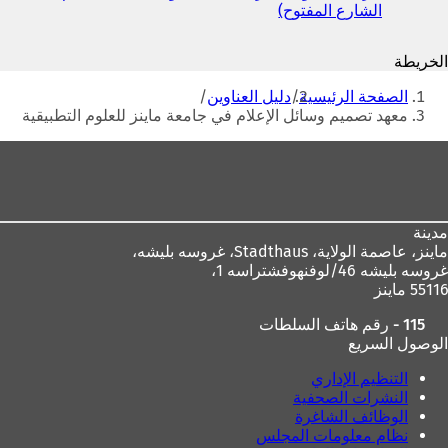
الشارع المفتوح)
(
ي
ي
ف
ف
ت
الخريطة
ت
ح
أنت
ح
ف
الصفحة الرئيسية
دليل العناوين
ف
ي
هنا
معهد تصميم وسائل الإعلام في جامعة ماينز للعلوم التطبيقية
ي
ع
ع
ل
منطقة
ل
ا
القدم
ا
م
م
ة
ة
ت
مدينة
ت
ب
ماينز، عاصمة الولاية،
Stadthaus، غروسه بليشه،
ب
و
غروسه بليشه 46/لوفنهوفشتراسه 1،
و
ي
55116 ماينز
ي
ب
ب
ج
115 - رقم هاتف السلطات
ج
د
الوصول السريع
د
ي
ي
د
التنظيم الإداري
د
ة
النشرات الصحفية
ة
)
الوظائف الشاغرة
)
نظام معلومات المجلس