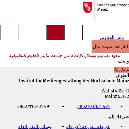
إلى
الصفحة
الانتقال إلى المحتوى
الرئيسية
دليل العناوين
القراءة بصوت عالٍ
معهد تصميم وسائل الإعلام في جامعة ماينز للعلوم التطبيقية
وصف
اتصل بنا
العنوان
Institut für Mediengestaltung der Hochschule Mainz
Wallstraße 11
55122 Mainz
الهاتف
+49 6131 2862711
+49 6131 286270
والفاكس
وعنوان
طريقك إلينا
البريد
الإلكتروني
خريطة مفتوحة (خريطة
وسائل النقل العام
(