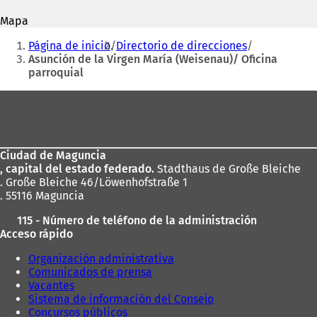
correo
e
a
electrónico
Mapa
a
b
Estás
b
r
Página de inicio
Directorio de direcciones
r
e
aquí:
Asunción de la Virgen María (Weisenau)/ Oficina
e
e
parroquial
e
n
n
u
Zona
u
n
de
n
a
a
n
los
n
u
Ciudad de Maguncia
pies
u
e
, capital del estado federado.
Stadthaus de Große Bleiche
e
v
. Große Bleiche 46/Löwenhofstraße 1
v
a
. 55116 Maguncia
a
p
p
e
115 - Número de teléfono de la administración
e
s
Acceso rápido
s
t
t
a
Organización administrativa
a
ñ
Comunicados de prensa
ñ
a
Vacantes
a
)
Sistema de información del Consejo
)
Concursos públicos