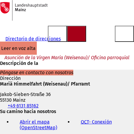
A
la
Saltar al contenido
página
de
inicio
Directorio de direcciones
leer en voz alta
Asunción de la Virgen María (Weisenau)/ Oficina parroquial
Descripción de la
Póngase en contacto con nosotros
Dirección
Mariä Himmelfahrt (Weisenau)/ Pfarramt
Jakob-Sieben-Straße 36
55130 Mainz
Teléfono,
+49 6131 85162
fax
Su camino hacia nosotros
y
Abrir el mapa
OCT
- Conexión
(
dirección
(OpenStreetMap)
(
S
de
S
e