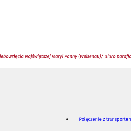
ebowzięcia Najświętszej Maryi Panny (Weisenau)/ Biuro parafi
Połączenie z transport