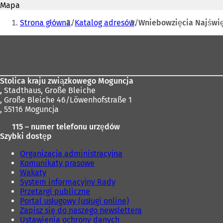
mail
Mapa
w
Jesteś
i
Strona główna
Katalog adresów
Wniebowzięcia Najświęt
e
tutaj:
r
Obszar
a
stóp
s
i
ę
Stolica kraju związkowego Moguncja
w
,
Stadthaus, Große Bleiche
n
, Große Bleiche 46/Löwenhofstraße 1
o
, 55116 Moguncja
w
e
115 – numer telefonu urzędów
j
Szybki dostęp
k
a
Organizacja administracyjna
r
Komunikaty prasowe
c
Wakaty
i
System informacyjny Rady
e
Przetargi publiczne
)
Portal usługowy (usługi online)
Zapisz się do naszego newslettera
Ustawienia ochrony danych