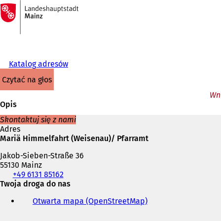
Do
strony
Przejdź do treści
głównej
Katalog adresów
czytać na głos
Wni
Opis
Skontaktuj się z nami
Adres
Mariä Himmelfahrt (Weisenau)/ Pfarramt
Jakob-Sieben-Straße 36
55130 Mainz
Telefon,
+49 6131 85162
faks
Twoja droga do nas
i
Otwarta mapa (OpenStreetMap)
(
adres
O
e-
t