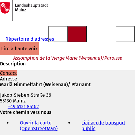
Vers
la
Accéder au contenu
page
d'accueil
Répertoire d'adresses
lire à haute voix
Assomption de la Vierge Marie (Weisenau)/Paroisse
Description
Contact
Adresse
Mariä Himmelfahrt (Weisenau)/ Pfarramt
Jakob-Sieben-Straße 36
55130 Mainz
Téléphone,
+49 6131 85162
fax
Votre chemin vers nous
et
Ouvrir la carte
Liaison de transport
adresse
(OpenStreetMap)
(
public
(
électronique
S
S