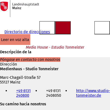
A
la
Saltar al contenido
página
de
inicio
Directorio de direcciones
leer en voz alta
Media House - Estudio Tonmeister
Descripción de la
Póngase en contacto con nosotros
Dirección
Medienhaus - Studio Tonmeister
Marc-Chagall-Straße 57
55127 Mainz
Teléfono,
+49 6131
+49 6131
http://www.studio-
fax
240800
2408050
tonmeister.de
(
y
S
dirección
Su camino hacia nosotros
e
de
a