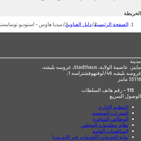
ي
ف
الخريطة
ت
أنت
ح
الصفحة الرئيسية
دليل العناوين
ميديا هاوس - استوديو تونمايستر
ف
هنا
ي
منطقة
ع
القدم
ل
ا
م
مدينة
ة
ماينز، عاصمة الولاية،
Stadthaus، غروسه بليشه،
ت
غروسه بليشه 46/لوفنهوفشتراسه 1،
ب
55116 ماينز
و
ي
115 - رقم هاتف السلطات
ب
الوصول السريع
ج
د
التنظيم الإداري
ي
النشرات الصحفية
د
الوظائف الشاغرة
ة
نظام معلومات المجلس
)
المناقصات العامة
بوابة الخدمات (الخدمات عبر الإنترنت)