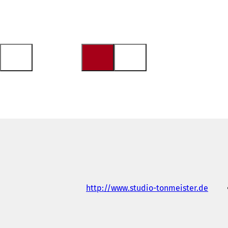
(
http://www.studio-tonmeister.de
ي
ف
ت
ح