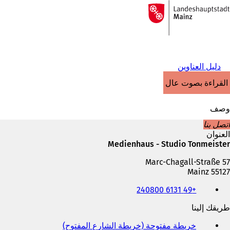
إلى
الصفحة
الانتقال إلى المحتوى
الرئيسية
دليل العناوين
القراءة بصوت عالٍ
وصف
اتصل بنا
العنوان
Medienhaus - Studio Tonmeister
Marc-Chagall-Straße 57
55127 Mainz
الهاتف
+49 6131 240800
والفاكس
وعنوان
طريقك إلينا
البريد
الإلكتروني
خريطة مفتوحة (خريطة الشارع المفتوح)
(