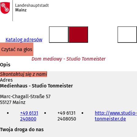
Do
strony
Przejdź do treści
głównej
Katalog adresów
czytać na głos
Dom mediowy - Studio Tonmeister
Opis
Skontaktuj się z nami
Adres
Medienhaus - Studio Tonmeister
Marc-Chagall-Straße 57
55127 Mainz
Telefon,
+49 6131
+49 6131
http://www.studio-
faks
240800
2408050
tonmeister.de
(
i
O
adres
Twoja droga do nas
t
e-
w