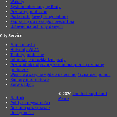
Wakaty
)
e
System informacyjny Rady
)
Przetargi publiczne
Portal usługowy (usługi online)
Zapisz się do naszego newslettera
Ustawienia ochrony danych
City Service
Mapa miasta
Hotspoty WLAN
Toalety publiczne
Informacje o rozkładzie jazdy
Przewodnik dotyczący karmienia piersią i zmiany
pieluszek
Wejście awaryjne - gdzie dzieci mogą znaleźć pomoc
Kamery internetowe
Serwis zdjęć
© 2026
Landeshauptstadt
Nadruk
Mainz
Polityka prywatności
Deklaracja w sprawie
dostępności